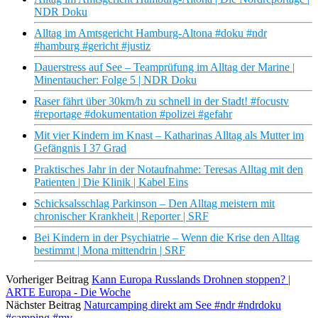
NDR Doku
Alltag im Amtsgericht Hamburg-Altona #doku #ndr
#hamburg #gericht #justiz
Dauerstress auf See – Teamprüfung im Alltag der Marine |
Minentaucher: Folge 5 | NDR Doku
Raser fährt über 30km/h zu schnell in der Stadt! #focustv
#reportage #dokumentation #polizei #gefahr
Mit vier Kindern im Knast – Katharinas Alltag als Mutter im
Gefängnis I 37 Grad
Praktisches Jahr in der Notaufnahme: Teresas Alltag mit den
Patienten | Die Klinik | Kabel Eins
Schicksalsschlag Parkinson – Den Alltag meistern mit
chronischer Krankheit | Reporter | SRF
Bei Kindern in der Psychiatrie – Wenn die Krise den Alltag
bestimmt | Mona mittendrin | SRF
Vorheriger Beitrag
Kann Europa Russlands Drohnen stoppen? |
ARTE Europa - Die Woche
Nächster Beitrag
Naturcamping direkt am See #ndr #ndrdoku
#camping #mv