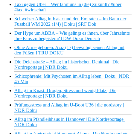
Taxi gegen Uber – Wer fährt uns in (die) Zukunft? #uber
#taxi #wirtschaft
Schweizer Alltag in Katar und den Emiraten – Im Bann der
Fussball WM 2022 (1/4) | Doku | SRF Dok
Der Hype um ABBA – Wie gelingt es ihnen, über Jahrzehnte
ihre Fans zu begeistern? | DW Doku Deutsch
Ohne Arme geboren: Aziz (17) bewältigt seinen Alltag mit
den Füßen I TRU DOKU
Die Deichstraße – Alltag im historischen Denkmal | Die
Nordreportage | NDR Doku
Schizophrenie: Mit Psychosen im Alltag leben | Doku | NDR |
45 Min
Alltag im Knast: Drogen, Stress und wenig Platz | Die
Nordreportage | NDR Doku
Prüfungsstress und Alltag im U-Boot U36 | die nordstory |
NDR Doku
Alltag im Pfandleihhaus in Hannover | Die Nordreportage |
NDR Doku
Alltag im Amtsgericht Hamburg-Altona | Die Nordreportage |