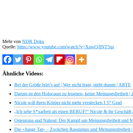
Mehr von
NDR Doku
Quelle:
https://www.youtube.com/watch?v=XawQJlNT5qs
Ähnliche Videos:
Bei der Größe hört’s auf | Wer nicht fragt, stirbt dumm | ARTE
Darum ist den Holocaust zu leugnen, keine Meinungsfreiheit 
Nicole will ihren Körper nicht mehr verstecken I 37 Grad
„Ich sehe S*xarbeit als einen BERUF!“ Nicole & ihr Geschä
Osteuropa und Nahost: Der Kampf um Meinungsfreiheit und Me
Die «Junge Tat» – Zwischen Rassismus und Meinungsfreiheit | 