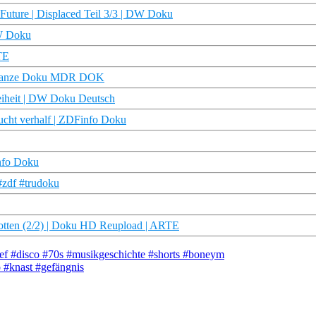
 Future | Displaced Teil 3/3 | DW Doku
DW Doku
TE
n | Ganze Doku MDR DOK
eiheit | DW Doku Deutsch
lucht verhalf | ZDFinfo Doku
info Doku
#zdf #trudoku
otten (2/2) | Doku HD Reupload | ARTE
ief #disco #70s #musikgeschichte #shorts #boneym
 #knast #gefängnis