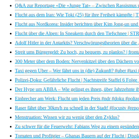
Q&A zur Reportage «Die «Junge Tat» – Zwischen Rassismus un
Flucht aus dem Iran: Wie Toki (25) für ihre Freiheit kämpfte 
Flucht aus Nordkorea: Insider berichten über Kim Jong-un und
Flucht über die Alpen: In Sneakern durch den Tiefschnee | S
Adolf Hitler in der Antarktis? Verschwörungstheorien über di
Streit ums Bürgergeld: Zu hoch, zu bequem, zu planlos? | front
300 Meter über dem Boden: Nervenkitzel über den Dächern v
Taxi gegen Uber – Wer fährt uns in (die) Zukunft? #uber #taxi 
Polizei-Doku: Gefährliche Flucht | Nachtstreife Staffel 6 Fol
Der Hype um ABBA – Wie gelingt es ihnen, über Jahrzehnte i
Einbrecher am Werk: Flucht um jeden Preis #ndr #doku #polize
Raser fährt über 30km/h zu schnell in der Stadt! #focustv #rep
Menstruation: Wissen wir zu wenig über den Zyklus?
Zu schwer für die Feuerwehr: Fabians Weg zu einem gesünde
Tomaten und Profitgier – Ghanas Bauern auf der Flucht | Disp