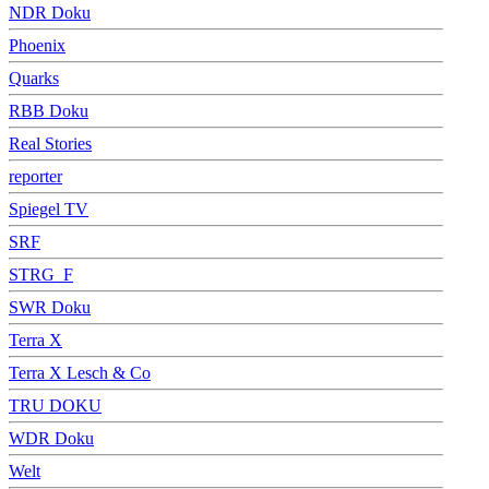
NDR Doku
Phoenix
Quarks
RBB Doku
Real Stories
reporter
Spiegel TV
SRF
STRG_F
SWR Doku
Terra X
Terra X Lesch & Co
TRU DOKU
WDR Doku
Welt