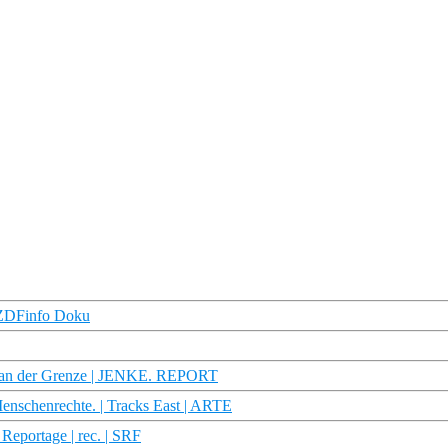
| ZDFinfo Doku
ft an der Grenze | JENKE. REPORT
nschenrechte. | Tracks East | ARTE
Reportage | rec. | SRF