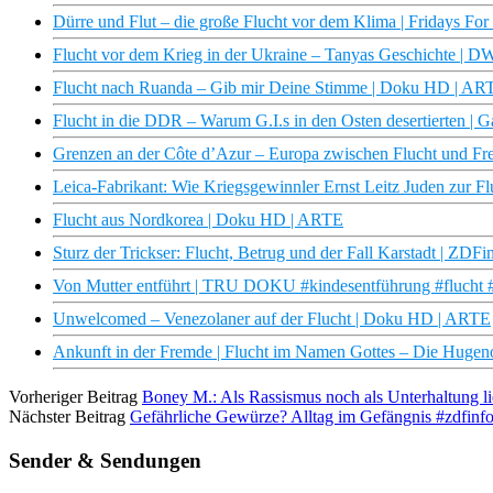
Dürre und Flut – die große Flucht vor dem Klima | Fridays For
Flucht vor dem Krieg in der Ukraine – Tanyas Geschichte | 
Flucht nach Ruanda – Gib mir Deine Stimme | Doku HD | AR
Flucht in die DDR – Warum G.I.s in den Osten desertierte
Grenzen an der Côte d’Azur – Europa zwischen Flucht und Fr
Leica-Fabrikant: Wie Kriegsgewinnler Ernst Leitz Juden zur F
Flucht aus Nordkorea | Doku HD | ARTE
Sturz der Trickser: Flucht, Betrug und der Fall Karstadt | ZDF
Von Mutter entführt | TRU DOKU #kindesentführung #flucht 
Unwelcomed – Venezolaner auf der Flucht | Doku HD | ARTE
Ankunft in der Fremde | Flucht im Namen Gottes – Die Hugen
Vorheriger Beitrag
Boney M.: Als Rassismus noch als Unterhaltung l
Nächster Beitrag
Gefährliche Gewürze? Alltag im Gefängnis #zdfinfo
Sender & Sendungen