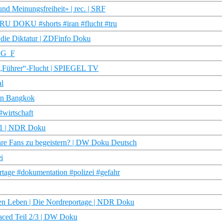
d Meinungsfreiheit» | rec. | SRF
| TRU DOKU #shorts #iran #flucht #tru
 die Diktatur | ZDFinfo Doku
TRG_F
e „Führer“-Flucht | SPIEGEL TV
al
on Bangkok
#wirtschaft
ge 1 | NDR Doku
hre Fans zu begeistern? | DW Doku Deutsch
i
ortage #dokumentation #polizei #gefahr
ren Leben | Die Nordreportage | NDR Doku
laced Teil 2/3 | DW Doku