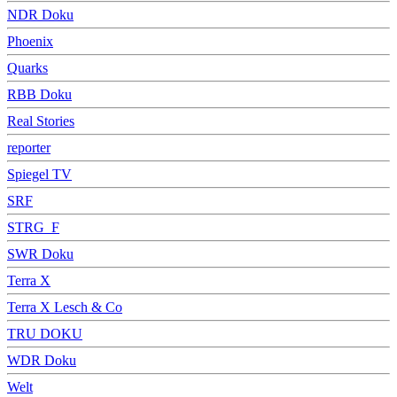
NDR Doku
Phoenix
Quarks
RBB Doku
Real Stories
reporter
Spiegel TV
SRF
STRG_F
SWR Doku
Terra X
Terra X Lesch & Co
TRU DOKU
WDR Doku
Welt