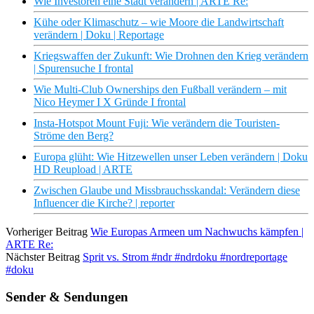
Wie Investoren eine Stadt verändern | ARTE Re:
Kühe oder Klimaschutz – wie Moore die Landwirtschaft
verändern | Doku | Reportage
Kriegswaffen der Zukunft: Wie Drohnen den Krieg verändern
| Spurensuche I frontal
Wie Multi-Club Ownerships den Fußball verändern – mit
Nico Heymer I X Gründe I frontal
Insta-Hotspot Mount Fuji: Wie verändern die Touristen-
Ströme den Berg?
Europa glüht: Wie Hitzewellen unser Leben verändern | Doku
HD Reupload | ARTE
Zwischen Glaube und Missbrauchsskandal: Verändern diese
Influencer die Kirche? | reporter
Vorheriger Beitrag
Wie Europas Armeen um Nachwuchs kämpfen |
ARTE Re:
Nächster Beitrag
Sprit vs. Strom #ndr #ndrdoku #nordreportage
#doku
Sender & Sendungen