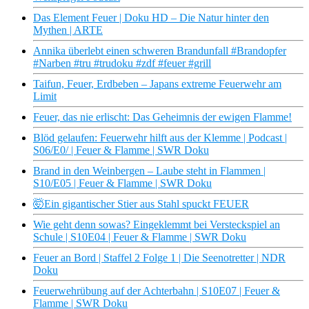
Das Element Feuer | Doku HD – Die Natur hinter den
Mythen | ARTE
Annika überlebt einen schweren Brandunfall #Brandopfer
#Narben #tru #trudoku #zdf #feuer #grill
Taifun, Feuer, Erdbeben – Japans extreme Feuerwehr am
Limit
Feuer, das nie erlischt: Das Geheimnis der ewigen Flamme!
Blöd gelaufen: Feuerwehr hilft aus der Klemme | Podcast |
S06/E0/ | Feuer & Flamme | SWR Doku
Brand in den Weinbergen – Laube steht in Flammen |
S10/E05 | Feuer & Flamme | SWR Doku
🤯Ein gigantischer Stier aus Stahl spuckt FEUER
Wie geht denn sowas? Eingeklemmt bei Versteckspiel an
Schule | S10E04 | Feuer & Flamme | SWR Doku
Feuer an Bord | Staffel 2 Folge 1 | Die Seenotretter | NDR
Doku
Feuerwehrübung auf der Achterbahn | S10E07 | Feuer &
Flamme | SWR Doku