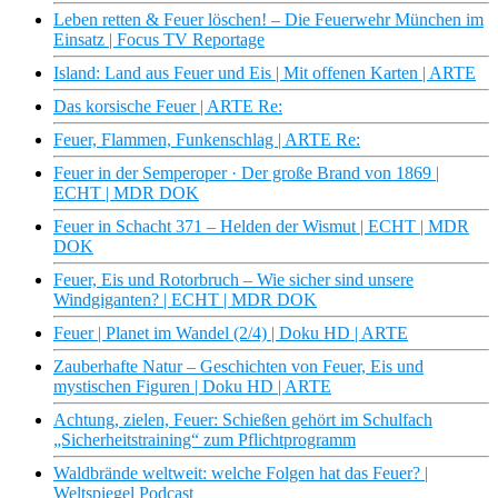
Leben retten & Feuer löschen! – Die Feuerwehr München im
Einsatz | Focus TV Reportage
Island: Land aus Feuer und Eis | Mit offenen Karten | ARTE
Das korsische Feuer | ARTE Re:
Feuer, Flammen, Funkenschlag | ARTE Re:
Feuer in der Semperoper · Der große Brand von 1869 |
ECHT | MDR DOK
Feuer in Schacht 371 – Helden der Wismut | ECHT | MDR
DOK
Feuer, Eis und Rotorbruch – Wie sicher sind unsere
Windgiganten? | ECHT | MDR DOK
Feuer | Planet im Wandel (2/4) | Doku HD | ARTE
Zauberhafte Natur – Geschichten von Feuer, Eis und
mystischen Figuren | Doku HD | ARTE
Achtung, zielen, Feuer: Schießen gehört im Schulfach
„Sicherheitstraining“ zum Pflichtprogramm
Waldbrände weltweit: welche Folgen hat das Feuer? |
Weltspiegel Podcast