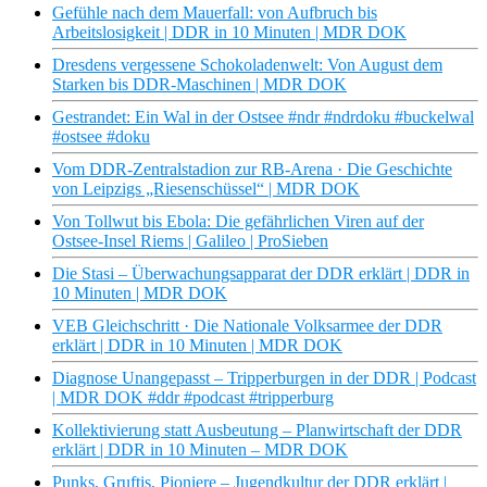
Gefühle nach dem Mauerfall: von Aufbruch bis
Arbeitslosigkeit | DDR in 10 Minuten | MDR DOK
Dresdens vergessene Schokoladenwelt: Von August dem
Starken bis DDR-Maschinen | MDR DOK
Gestrandet: Ein Wal in der Ostsee #ndr #ndrdoku #buckelwal
#ostsee #doku
Vom DDR-Zentralstadion zur RB-Arena · Die Geschichte
von Leipzigs „Riesenschüssel“ | MDR DOK
Von Tollwut bis Ebola: Die gefährlichen Viren auf der
Ostsee-Insel Riems | Galileo | ProSieben
Die Stasi – Überwachungsapparat der DDR erklärt | DDR in
10 Minuten | MDR DOK
VEB Gleichschritt · Die Nationale Volksarmee der DDR
erklärt | DDR in 10 Minuten | MDR DOK
Diagnose Unangepasst – Tripperburgen in der DDR | Podcast
| MDR DOK #ddr #podcast #tripperburg
Kollektivierung statt Ausbeutung – Planwirtschaft der DDR
erklärt | DDR in 10 Minuten – MDR DOK
Punks, Gruftis, Pioniere – Jugendkultur der DDR erklärt |