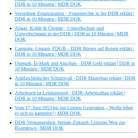
DDR in 10 Minuten | MDR DOK
Verordnete Emanzipation – Frauenrechte in der DDR erklärt |
DDR in 10 Minuten | MDR DOK
Abgas, Kohle & Chemie · Umweltschutz und
Umweltschmutz in der DDR | DDR in 10 Minuten | MDR
DOK
Camping, Ungarn, FDGB – DDR Bürger auf Reisen erklärt |
DDR in 10 Minuten | MDR DOK
Ostmark, D-Mark und Aluchips · DDR Geld erklärt | DDR in
10 Minuten | MDR DOK
Antifaschistischer Schutzwall · DDR Mauerbau erklärt | DDR
in 10 Minuten | MDR DOK
Arbeitszeit ist Leistungszeit · DDR-Arbeitsalltag erklärt |
DDR in 10 Minuten | MDR DOK
Vom 17. Juni 1953 bis zur Letzten Generation – Wofür lohnt
es sich zu kämpfen? | MDR DOK
DDR-Vergangenheit, Wende-Zukunft: Leipzigs Weg zur
Boomtown | MDR DOK