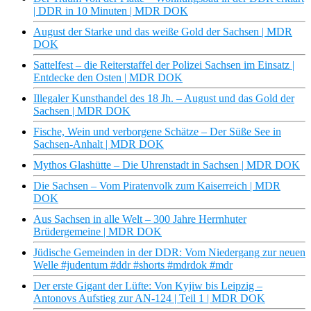
| DDR in 10 Minuten | MDR DOK
August der Starke und das weiße Gold der Sachsen | MDR
DOK
Sattelfest – die Reiterstaffel der Polizei Sachsen im Einsatz |
Entdecke den Osten | MDR DOK
Illegaler Kunsthandel des 18 Jh. – August und das Gold der
Sachsen | MDR DOK
Fische, Wein und verborgene Schätze – Der Süße See in
Sachsen-Anhalt | MDR DOK
Mythos Glashütte – Die Uhrenstadt in Sachsen | MDR DOK
Die Sachsen – Vom Piratenvolk zum Kaiserreich | MDR
DOK
Aus Sachsen in alle Welt – 300 Jahre Herrnhuter
Brüdergemeine | MDR DOK
Jüdische Gemeinden in der DDR: Vom Niedergang zur neuen
Welle #judentum #ddr #shorts #mdrdok #mdr
Der erste Gigant der Lüfte: Von Kyjiw bis Leipzig –
Antonovs Aufstieg zur AN-124 | Teil 1 | MDR DOK