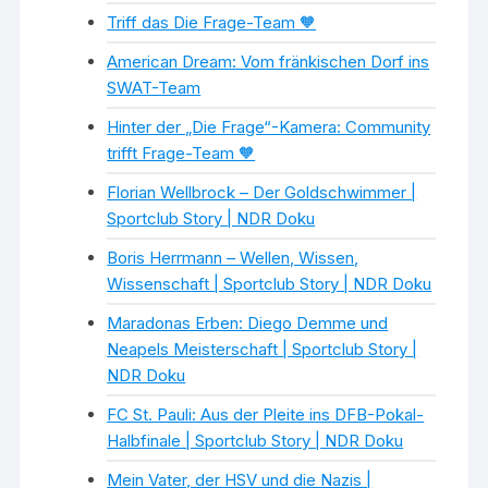
Triff das Die Frage-Team 🧡
American Dream: Vom fränkischen Dorf ins
SWAT-Team
Hinter der „Die Frage“-Kamera: Community
trifft Frage-Team 🧡
Florian Wellbrock – Der Goldschwimmer |
Sportclub Story | NDR Doku
Boris Herrmann – Wellen, Wissen,
Wissenschaft | Sportclub Story | NDR Doku
Maradonas Erben: Diego Demme und
Neapels Meisterschaft | Sportclub Story |
NDR Doku
×
FC St. Pauli: Aus der Pleite ins DFB-Pokal-
Halbfinale | Sportclub Story | NDR Doku
Mein Vater, der HSV und die Nazis |