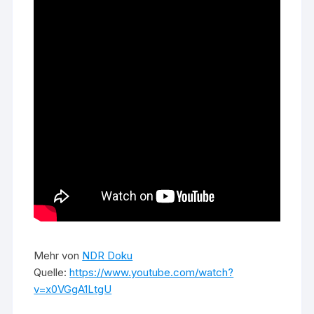
Mehr von
NDR Doku
Quelle:
https://www.youtube.com/watch?
v=x0VGgA1LtgU