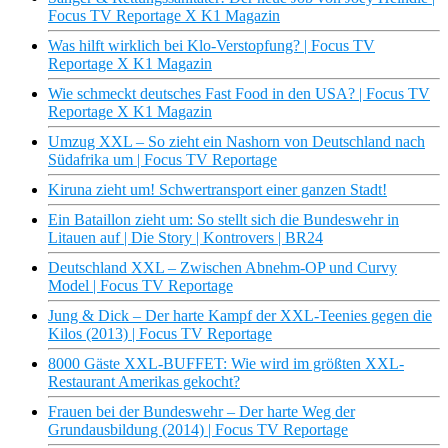
Focus TV Reportage X K1 Magazin
Was hilft wirklich bei Klo-Verstopfung? | Focus TV
Reportage X K1 Magazin
Wie schmeckt deutsches Fast Food in den USA? | Focus TV
Reportage X K1 Magazin
Umzug XXL – So zieht ein Nashorn von Deutschland nach
Südafrika um | Focus TV Reportage
Kiruna zieht um! Schwertransport einer ganzen Stadt!
Ein Bataillon zieht um: So stellt sich die Bundeswehr in
Litauen auf | Die Story | Kontrovers | BR24
Deutschland XXL – Zwischen Abnehm-OP und Curvy
Model | Focus TV Reportage
Jung & Dick – Der harte Kampf der XXL-Teenies gegen die
Kilos (2013) | Focus TV Reportage
8000 Gäste XXL-BUFFET: Wie wird im größten XXL-
Restaurant Amerikas gekocht?
Frauen bei der Bundeswehr – Der harte Weg der
Grundausbildung (2014) | Focus TV Reportage