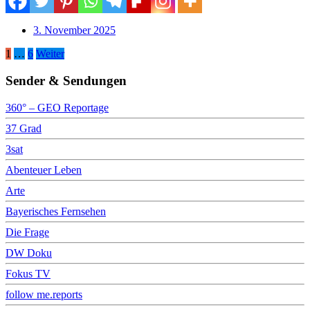
3. November 2025
Seitennummerierung
1
…
6
Weiter
der
Sender & Sendungen
Beiträge
360° – GEO Reportage
37 Grad
3sat
Abenteuer Leben
Arte
Bayerisches Fernsehen
Die Frage
DW Doku
Fokus TV
follow me.reports