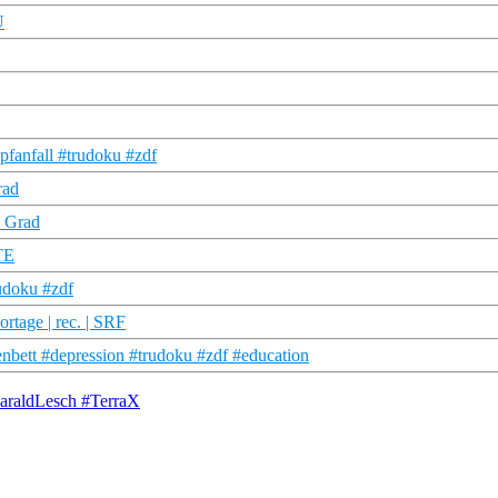
U
fanfall #trudoku #zdf
rad
7 Grad
TE
udoku #zdf
rtage | rec. | SRF
nbett #depression #trudoku #zdf #education
#HaraldLesch #TerraX