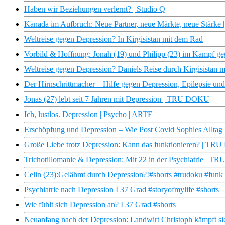
Haben wir Beziehungen verlernt? | Studio Q
Kanada im Aufbruch: Neue Partner, neue Märkte, neue Stärke |
Weltreise gegen Depression? In Kirgisistan mit dem Rad
Vorbild & Hoffnung: Jonah (19) und Philipp (23) im Kampf ge
Weltreise gegen Depression? Daniels Reise durch Kirgisistan 
Der Hirnschrittmacher – Hilfe gegen Depression, Epilepsie u
Jonas (27) lebt seit 7 Jahren mit Depression | TRU DOKU
Ich, lustlos. Depression | Psycho | ARTE
Erschöpfung und Depression – Wie Post Covid Sophies Alltag 
Große Liebe trotz Depression: Kann das funktionieren? | T
Trichotillomanie & Depression: Mit 22 in der Psychiatrie | 
Celin (23):Gelähmt durch Depression?!#shorts #trudoku #funk
Psychiatrie nach Depression I 37 Grad #storyofmylife #shorts
Wie fühlt sich Depression an? I 37 Grad #shorts
Neuanfang nach der Depression: Landwirt Christoph kämpft si