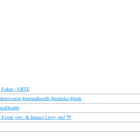
Im Fokus | ARTE
#depression #mentalhealth #trudoku #funk
ntalHealth
 Event «rec. & Impact Live» ein! 🎊