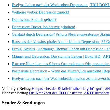
Evelyns Leben nach der Wochenbett-Depression | TRU DOK
Weltreise vorbei: Depression zurück!
Depression: Endlich geheilt?
Depression: Dieser Job hat mir geholfen!
Gelähmt durch Depression? #shorts #bewegungsstörung #kramp
Raus aus der Abwärtsspirale: Arthur lebt mit Depression | 37 G
Erfolg, Absturz, Hoffnung: Thomas’ Leben mit Depression | 3
Männer und Depression: Das stumme Leiden | Doku HD | AR
Extreme Neurodermitis #shorts #neurodermitis #depression #tr
Postpartale Depression – Wenn das Mutterglück ausbleibt | Repo
Evelyns Leben nach der Wochenbettdepression #shorts #woche
Vorheriger Beitrag
Hauptsache, der Relativitätstheorie geht's gut! | 
Nächster Beitrag
Die Krankheit der 1000 Gesichter | ARTE #reshorts
Sender & Sendungen