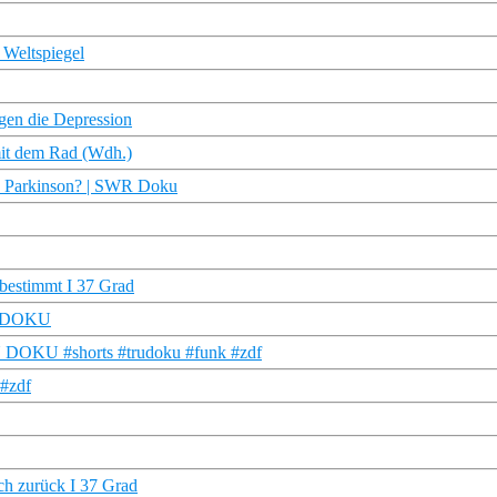
 Weltspiegel
gen die Depression
mit dem Rad (Wdh.)
nd Parkinson? | SWR Doku
bestimmt I 37 Grad
RU DOKU
TRU DOKU #shorts #trudoku #funk #zdf
 #zdf
ch zurück I 37 Grad