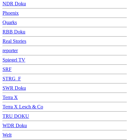
NDR Doku
Phoenix
Quarks
RBB Doku
Real Stories
reporter
Spiegel TV
SRF
STRG_F
SWR Doku
Terra X
Terra X Lesch & Co
TRU DOKU
WDR Doku
Welt