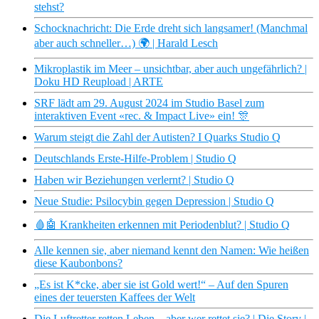
stehst?
Schocknachricht: Die Erde dreht sich langsamer! (Manchmal
aber auch schneller…) 🌍 | Harald Lesch
Mikroplastik im Meer – unsichtbar, aber auch ungefährlich? |
Doku HD Reupload | ARTE
SRF lädt am 29. August 2024 im Studio Basel zum
interaktiven Event «rec. & Impact Live» ein! 🎊
Warum steigt die Zahl der Autisten? I Quarks Studio Q
Deutschlands Erste-Hilfe-Problem | Studio Q
Haben wir Beziehungen verlernt? | Studio Q
Neue Studie: Psilocybin gegen Depression | Studio Q
🩸🤖 Krankheiten erkennen mit Periodenblut? | Studio Q
Alle kennen sie, aber niemand kennt den Namen: Wie heißen
diese Kaubonbons?
„Es ist K*cke, aber sie ist Gold wert!“ – Auf den Spuren
eines der teuersten Kaffees der Welt
Die Luftretter retten Leben – aber wer rettet sie? | Die Story |