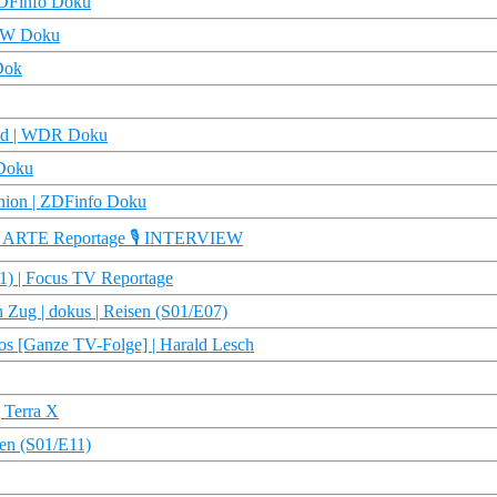
ZDFinfo Doku
 DW Doku
Dok
and | WDR Doku
 Doku
union | ZDFinfo Doku
n | ARTE Reportage 🎙️ INTERVIEW
01) | Focus TV Reportage
 Zug | dokus | Reisen (S01/E07)
os [Ganze TV-Folge] | Harald Lesch
 Terra X
sen (S01/E11)