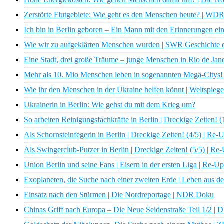
Zerstörte Flutgebiete: Wie geht es den Menschen heute? | W
Ich bin in Berlin geboren – Ein Mann mit den Erinnerungen ei
Wie wir zu aufgeklärten Menschen wurden | SWR Geschichte 
Eine Stadt, drei große Träume – junge Menschen in Rio de Janei
Mehr als 10. Mio Menschen leben in sogenannten Mega-Citys! |
Wie ihr den Menschen in der Ukraine helfen könnt | Weltspiege
Ukrainerin in Berlin: Wie gehst du mit dem Krieg um?
So arbeiten Reinigungsfachkräfte in Berlin | Dreckige Zeiten! 
Als Schornsteinfegerin in Berlin | Dreckige Zeiten! (4/5) | Re-
Als Swingerclub-Putzer in Berlin | Dreckige Zeiten! (5/5) | Re
Union Berlin und seine Fans | Eisern in der ersten Liga | Re-U
Exoplaneten, die Suche nach einer zweiten Erde | Leben aus 
Einsatz nach den Stürmen | Die Nordreportage | NDR Doku
Chinas Griff nach Europa – Die Neue Seidenstraße Teil 1/2 |