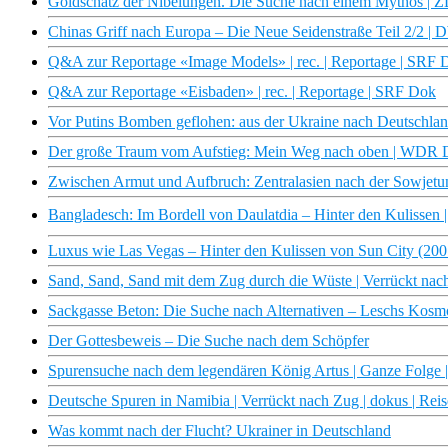
Goldschatz der Nibelungen. Die Suche nach einem Mythos | 
Chinas Griff nach Europa – Die Neue Seidenstraße Teil 2/2 |
Q&A zur Reportage «Image Models» | rec. | Reportage | SRF 
Q&A zur Reportage «Eisbaden» | rec. | Reportage | SRF Dok
Vor Putins Bomben geflohen: aus der Ukraine nach Deutschl
Der große Traum vom Aufstieg: Mein Weg nach oben | WDR
Zwischen Armut und Aufbruch: Zentralasien nach der Sowjet
Bangladesch: Im Bordell von Daulatdia – Hinter den Kulisse
Luxus wie Las Vegas – Hinter den Kulissen von Sun City (20
Sand, Sand, Sand mit dem Zug durch die Wüste | Verrückt nach
Sackgasse Beton: Die Suche nach Alternativen – Leschs Kosm
Der Gottesbeweis – Die Suche nach dem Schöpfer
Spurensuche nach dem legendären König Artus | Ganze Folge |
Deutsche Spuren in Namibia | Verrückt nach Zug | dokus | Rei
Was kommt nach der Flucht? Ukrainer in Deutschland