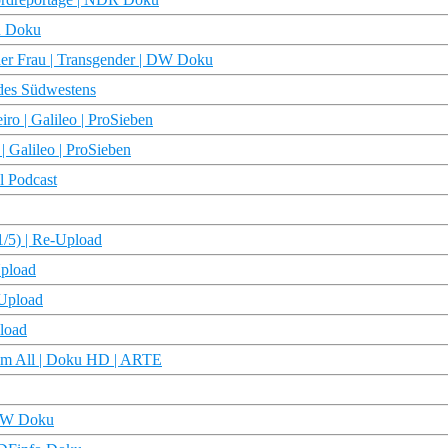
DR Doku
ner Frau | Transgender | DW Doku
des Südwestens
ro | Galileo | ProSieben
 Galileo | ProSieben
l Podcast
(1/5) | Re-Upload
Upload
-Upload
pload
dem All | Doku HD | ARTE
 DW Doku