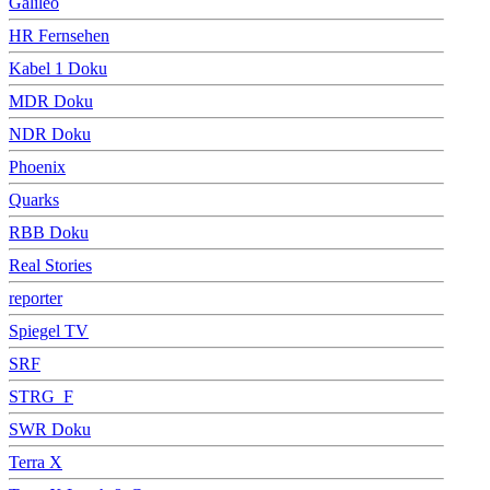
Galileo
HR Fernsehen
Kabel 1 Doku
MDR Doku
NDR Doku
Phoenix
Quarks
RBB Doku
Real Stories
reporter
Spiegel TV
SRF
STRG_F
SWR Doku
Terra X