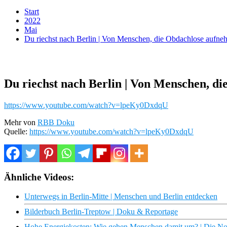
Start
2022
Mai
Du riechst nach Berlin | Von Menschen, die Obdachlose aufn
Du riechst nach Berlin | Von Menschen, d
https://www.youtube.com/watch?v=lpeKy0DxdqU
Mehr von
RBB Doku
Quelle:
https://www.youtube.com/watch?v=lpeKy0DxdqU
Ähnliche Videos:
Unterwegs in Berlin-Mitte | Menschen und Berlin entdecken
Bilderbuch Berlin-Treptow | Doku & Reportage
Hohe Energiekosten: Wie gehen Menschen damit um? | Die N