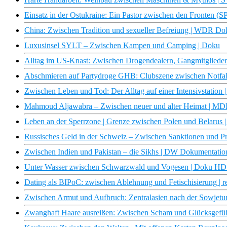
Einsatz in der Ostukraine: Ein Pastor zwischen den Fronten
China: Zwischen Tradition und sexueller Befreiung | WDR Do
Luxusinsel SYLT – Zwischen Kampen und Camping | Doku
Alltag im US-Knast: Zwischen Drogendealern, Gangmitgliede
Abschmieren auf Partydroge GHB: Clubszene zwischen Notfall
Zwischen Leben und Tod: Der Alltag auf einer Intensivstation |
Mahmoud Aljawabra – Zwischen neuer und alter Heimat | 
Leben an der Sperrzone | Grenze zwischen Polen und Belarus 
Russisches Geld in der Schweiz – Zwischen Sanktionen und Pr
Zwischen Indien und Pakistan – die Sikhs | DW Dokumentatio
Unter Wasser zwischen Schwarzwald und Vogesen | Doku HD
Dating als BIPoC: zwischen Ablehnung und Fetischisierung | r
Zwischen Armut und Aufbruch: Zentralasien nach der Sowjet
Zwanghaft Haare ausreißen: Zwischen Scham und Glücksgefühl