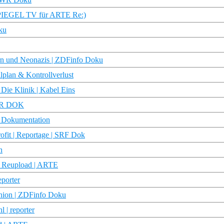
 (SPIEGEL TV für ARTE Re:)
ku
rn und Neonazis | ZDFinfo Doku
plan & Kontrollverlust
 Die Klinik | Kabel Eins
MDR DOK
| Dokumentation
ofit | Reportage | SRF Dok
n
 Reupload | ARTE
eporter
union | ZDFinfo Doku
 | reporter