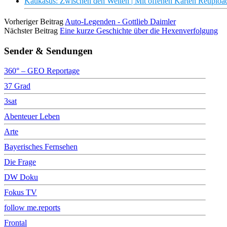
Kaukasus: Zwischen den Welten | Mit offenen Karten Reuplo
Vorheriger Beitrag
Auto-Legenden - Gottlieb Daimler
Nächster Beitrag
Eine kurze Geschichte über die Hexenverfolgung
Sender & Sendungen
360° – GEO Reportage
37 Grad
3sat
Abenteuer Leben
Arte
Bayerisches Fernsehen
Die Frage
DW Doku
Fokus TV
follow me.reports
Frontal