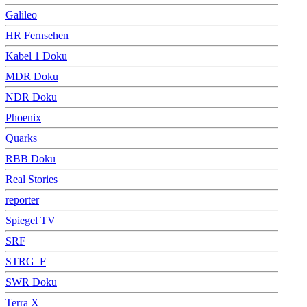
Galileo
HR Fernsehen
Kabel 1 Doku
MDR Doku
NDR Doku
Phoenix
Quarks
RBB Doku
Real Stories
reporter
Spiegel TV
SRF
STRG_F
SWR Doku
Terra X