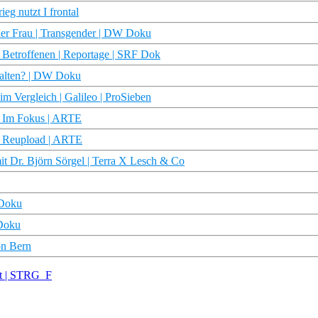
eg nutzt I frontal
ner Frau | Transgender | DW Doku
Betroffenen | Reportage | SRF Dok
stalten? | DW Doku
m Vergleich | Galileo | ProSieben
– Im Fokus | ARTE
 Reupload | ARTE
it Dr. Björn Sörgel | Terra X Lesch & Co
 Doku
 Doku
on Bern
rt | STRG_F