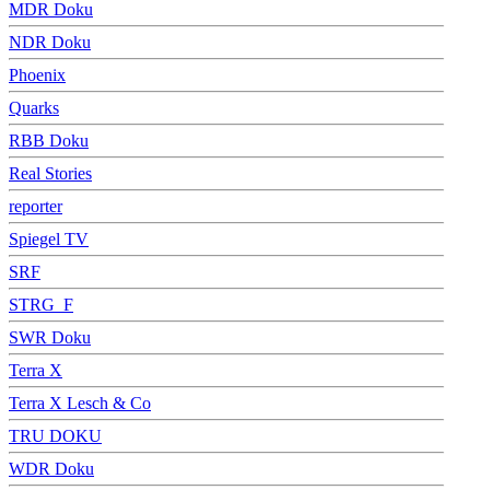
MDR Doku
NDR Doku
Phoenix
Quarks
RBB Doku
Real Stories
reporter
Spiegel TV
SRF
STRG_F
SWR Doku
Terra X
Terra X Lesch & Co
TRU DOKU
WDR Doku