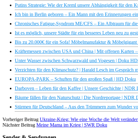
Putins Strategie: Wie der Kreml unsere Abhängigkeit für den Kri
Ich bin in Berlin geboren – Ein Mann mit den Erinnerungen ei
Chronisches Fatigue-Syndrom ME/CFS – Ein Albtraum für die 
Ist es möglich, unsere Städte für ein besseres Leben neu zu ge
Bis zu 20.000€ für ein Sofa! Möbelmanufaktur & Möbelgigant i
Kräftemessen zwischen USA und China | Mit offenen Karten 
Unter Wasser zwischen Schwarzwald und Vogesen | Doku HD
Verzichten für den Klimaschutz? | Harald Lesch im Gespräch m
EUROPA-PARK – Schuften für den großen Spaß | HD Doku
Darboven – Leben für den Kaffee | Unsere Geschichte | NDR
Bäume fällen für den Naturschutz | Die Nordreportage | NDR
Stürmen für Deutschland – Aus den Trümmern zum Wunder v
Vorheriger Beitrag
Ukraine-Krieg: Wie eine Woche die Welt verände
Nächster Beitrag
Meine Mama im Krieg | SWR Doku
Sender & Sendungen