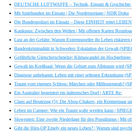
DEUTSCHE LUFTWAFFE – Technik, Einsatz & Geschichte 
Mit Spürhunden im Einsatz | Die Nordreportage | NDR Doku
Die Bundespolizei im Einsatz – Diese EINHEIT rettet LEBEN 
Kaukasus: Zwischen den Welten | Mit offenen Karten Reuplo
Lust an der Gefahr: Warum Extremsportler ihr Leben riskier
Bandenkriminalität in Schweden: Eskalation der Gewalt (SP
Gefährliche Gletscherschmelze: Klimawandel im Hochgebirg
Gewalt im Kreißsaal: Wenn die Geburt zum Albtraum wird (
Diagnose unbekannt: Leben mit einer seltenen Erkrankung (
Traum vom eigenen Schloss: Märchen oder Millionengrab? (
Ein Australier begeistert ein italienisches Dorf | ARTE Re:
Clans auf Beutezug (5): Die Abou-Chakers, ein Rentnerpaar 
Leben im Camper: Wie ein Traum wahr werden kann | SPIE
Slowenien: Eine zweite Niederlage für den Populismus | Mit 
Gibt die Hirn-OP Emely ein neues Leben? | Warum sind psych