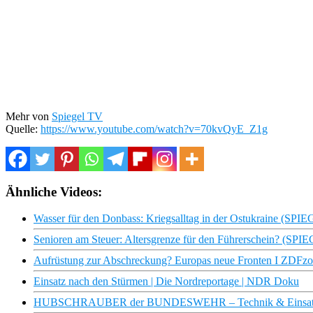
Mehr von
Spiegel TV
Quelle:
https://www.youtube.com/watch?v=70kvQyE_Z1g
Ähnliche Videos:
Wasser für den Donbass: Kriegsalltag in der Ostukraine (SP
Senioren am Steuer: Altersgrenze für den Führerschein? (SP
Aufrüstung zur Abschreckung? Europas neue Fronten I ZDFz
Einsatz nach den Stürmen | Die Nordreportage | NDR Doku
HUBSCHRAUBER der BUNDESWEHR – Technik & Einsatz