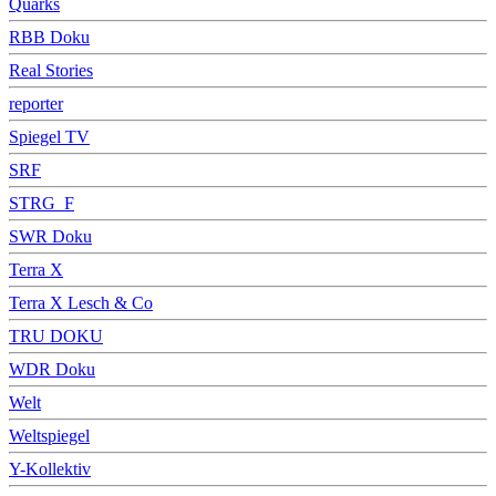
Quarks
RBB Doku
Real Stories
reporter
Spiegel TV
SRF
STRG_F
SWR Doku
Terra X
Terra X Lesch & Co
TRU DOKU
WDR Doku
Welt
Weltspiegel
Y-Kollektiv