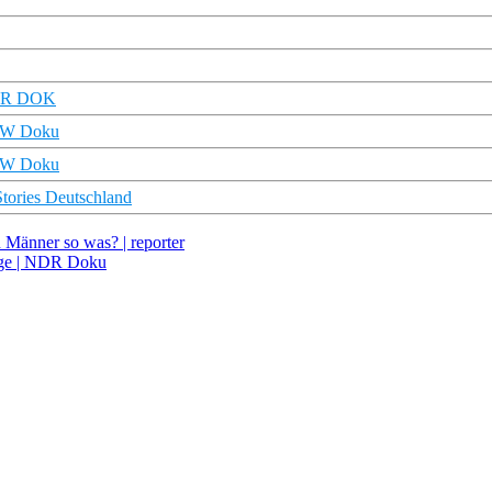
 MDR DOK
 DW Doku
 DW Doku
ories Deutschland
Männer so was? | reporter
age | NDR Doku