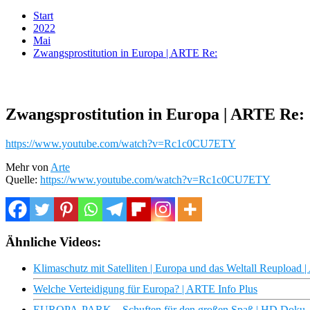
Start
2022
Mai
Zwangsprostitution in Europa | ARTE Re:
Zwangsprostitution in Europa | ARTE Re:
https://www.youtube.com/watch?v=Rc1c0CU7ETY
Mehr von
Arte
Quelle:
https://www.youtube.com/watch?v=Rc1c0CU7ETY
Ähnliche Videos:
Klimaschutz mit Satelliten | Europa und das Weltall Reupload
Welche Verteidigung für Europa? | ARTE Info Plus
EUROPA-PARK – Schuften für den großen Spaß | HD Doku