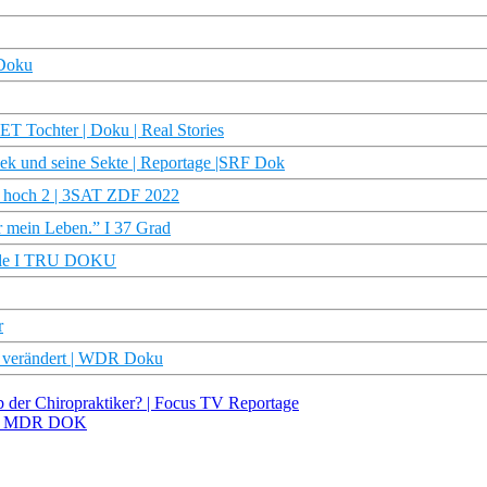
 Doku
 Tochter | Doku | Real Stories
sek und seine Sekte | Reportage |SRF Dok
en hoch 2 | 3SAT ZDF 2022
r mein Leben.” I 37 Grad
Hölle I TRU DOKU
r
g verändert | WDR Doku
 der Chiropraktiker? | Focus TV Reportage
a | MDR DOK