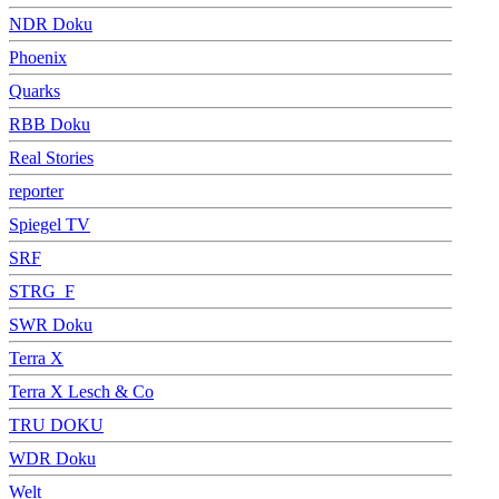
NDR Doku
Phoenix
Quarks
RBB Doku
Real Stories
reporter
Spiegel TV
SRF
STRG_F
SWR Doku
Terra X
Terra X Lesch & Co
TRU DOKU
WDR Doku
Welt