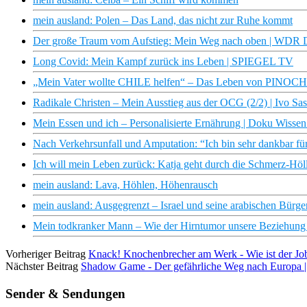
mein ausland: Polen – Das Land, das nicht zur Ruhe kommt
Der große Traum vom Aufstieg: Mein Weg nach oben | WDR
Long Covid: Mein Kampf zurück ins Leben | SPIEGEL TV
„Mein Vater wollte CHILE helfen“ – Das Leben von PINOCHET
Radikale Christen – Mein Ausstieg aus der OCG (2/2) | Ivo Sa
Mein Essen und ich – Personalisierte Ernährung | Doku Wiss
Nach Verkehrsunfall und Amputation: “Ich bin sehr dankbar fü
Ich will mein Leben zurück: Katja geht durch die Schmerz-
mein ausland: Lava, Höhlen, Höhenrausch
mein ausland: Ausgegrenzt – Israel und seine arabischen Bürge
Mein todkranker Mann – Wie der Hirntumor unsere Beziehun
Vorheriger Beitrag
Knack! Knochenbrecher am Werk - Wie ist der Job
Nächster Beitrag
Shadow Game - Der gefährliche Weg nach Europ
Sender & Sendungen