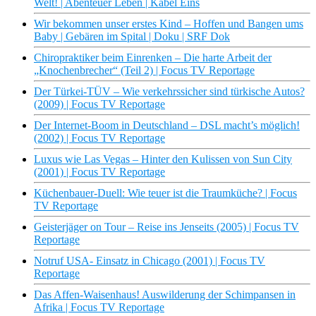
Welt! | Abenteuer Leben | Kabel Eins
Wir bekommen unser erstes Kind – Hoffen und Bangen ums
Baby | Gebären im Spital | Doku | SRF Dok
Chiropraktiker beim Einrenken – Die harte Arbeit der
„Knochenbrecher“ (Teil 2) | Focus TV Reportage
Der Türkei-TÜV – Wie verkehrssicher sind türkische Autos?
(2009) | Focus TV Reportage
Der Internet-Boom in Deutschland – DSL macht’s möglich!
(2002) | Focus TV Reportage
Luxus wie Las Vegas – Hinter den Kulissen von Sun City
(2001) | Focus TV Reportage
Küchenbauer-Duell: Wie teuer ist die Traumküche? | Focus
TV Reportage
Geisterjäger on Tour – Reise ins Jenseits (2005) | Focus TV
Reportage
Notruf USA- Einsatz in Chicago (2001) | Focus TV
Reportage
Das Affen-Waisenhaus! Auswilderung der Schimpansen in
Afrika | Focus TV Reportage