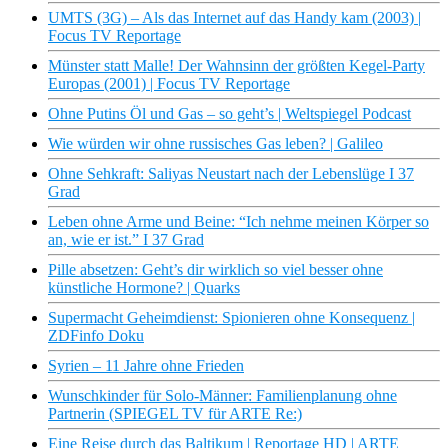
UMTS (3G) – Als das Internet auf das Handy kam (2003) |
Focus TV Reportage
Münster statt Malle! Der Wahnsinn der größten Kegel-Party
Europas (2001) | Focus TV Reportage
Ohne Putins Öl und Gas – so geht’s | Weltspiegel Podcast
Wie würden wir ohne russisches Gas leben? | Galileo
Ohne Sehkraft: Saliyas Neustart nach der Lebenslüge I 37
Grad
Leben ohne Arme und Beine: “Ich nehme meinen Körper so
an, wie er ist.” I 37 Grad
Pille absetzen: Geht’s dir wirklich so viel besser ohne
künstliche Hormone? | Quarks
Supermacht Geheimdienst: Spionieren ohne Konsequenz |
ZDFinfo Doku
Syrien – 11 Jahre ohne Frieden
Wunschkinder für Solo-Männer: Familienplanung ohne
Partnerin (SPIEGEL TV für ARTE Re:)
Eine Reise durch das Baltikum | Reportage HD | ARTE