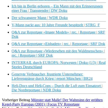
Ich bin in Berlin geboren – Ein Mann mit den Erinnerungen
einer Frau | Transgender | DW Doku
Der schwangere Mann | WDR Doku
V-Mann packt aus: 10 Jahre Freunde bespitzelt | STRG_F
Q&A zur Reportage «Image Models» | rec. | Reportage | SRF
Dok
Q&A zur Reportage «Eisbaden» | rec. | Reportage | SRF Dok
Q&A zur Reportage «Wiedersehen mit den Waldmenschen» |
rec. | Reportage | SRF Dok
INTERRAIL durch EUROPA: Norwegen | Doku (1/3) | Real
Stories Deutschland
Genervte Verbraucher, frustrierte Unternehmer:
Lieferengpässe durch Krieg | report München | BR24
Heli-Docs und Heli-Cops – Durch die Luft zum Einsatzort |
Die Nordreportage | NDR Doku
Vorheriger Beitrag
Münster statt Malle! Der Wahnsinn der größten
Kegel-Party Europas (2001) | Focus TV Reportage