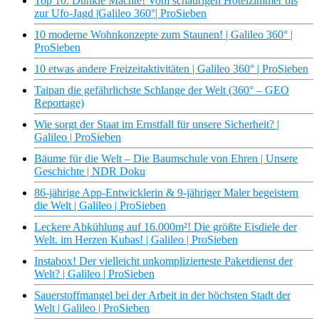
Top 10: Dunkle Mächte! Vom schaurigen Hotelzimmer bis
zur Ufo-Jagd |Galileo 360°| ProSieben
10 moderne Wohnkonzepte zum Staunen! | Galileo 360° |
ProSieben
10 etwas andere Freizeitaktivitäten | Galileo 360° | ProSieben
Taipan die gefährlichste Schlange der Welt (360° – GEO
Reportage)
Wie sorgt der Staat im Ernstfall für unsere Sicherheit? |
Galileo | ProSieben
Bäume für die Welt – Die Baumschule von Ehren | Unsere
Geschichte | NDR Doku
86-jährige App-Entwicklerin & 9-jähriger Maler begeistern
die Welt | Galileo | ProSieben
Leckere Abkühlung auf 16.000m²! Die größte Eisdiele der
Welt. im Herzen Kubas! | Galileo | ProSieben
Instabox! Der vielleicht unkomplizierteste Paketdienst der
Welt? | Galileo | ProSieben
Sauerstoffmangel bei der Arbeit in der höchsten Stadt der
Welt | Galileo | ProSieben