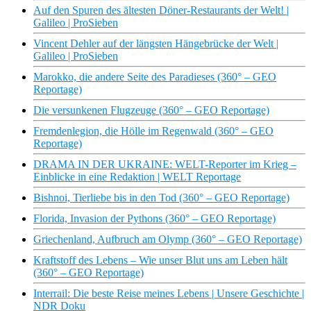
Auf den Spuren des ältesten Döner-Restaurants der Welt! |
Galileo | ProSieben
Vincent Dehler auf der längsten Hängebrücke der Welt |
Galileo | ProSieben
Marokko, die andere Seite des Paradieses (360° – GEO
Reportage)
Die versunkenen Flugzeuge (360° – GEO Reportage)
Fremdenlegion, die Hölle im Regenwald (360° – GEO
Reportage)
DRAMA IN DER UKRAINE: WELT-Reporter im Krieg –
Einblicke in eine Redaktion | WELT Reportage
Bishnoi, Tierliebe bis in den Tod (360° – GEO Reportage)
Florida, Invasion der Pythons (360° – GEO Reportage)
Griechenland, Aufbruch am Olymp (360° – GEO Reportage)
Kraftstoff des Lebens – Wie unser Blut uns am Leben hält
(360° – GEO Reportage)
Interrail: Die beste Reise meines Lebens | Unsere Geschichte |
NDR Doku