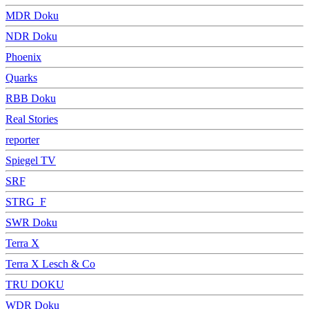
MDR Doku
NDR Doku
Phoenix
Quarks
RBB Doku
Real Stories
reporter
Spiegel TV
SRF
STRG_F
SWR Doku
Terra X
Terra X Lesch & Co
TRU DOKU
WDR Doku