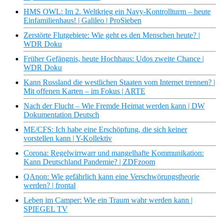
HMS OWL: Im 2. Weltkrieg ein Navy-Kontrollturm – heute
Einfamilienhaus! | Galileo | ProSieben
Zerstörte Flutgebiete: Wie geht es den Menschen heute? |
WDR Doku
Früher Gefängnis, heute Hochhaus: Udos zweite Chance |
WDR Doku
Kann Russland die westlichen Staaten vom Internet trennen? |
Mit offenen Karten – im Fokus | ARTE
Nach der Flucht – Wie Fremde Heimat werden kann | DW
Dokumentation Deutsch
ME/CFS: Ich habe eine Erschöpfung, die sich keiner
vorstellen kann | Y-Kollektiv
Corona: Regelwirrwarr und mangelhafte Kommunikation:
Kann Deutschland Pandemie? | ZDFzoom
QAnon: Wie gefährlich kann eine Verschwörungstheorie
werden? | frontal
Leben im Camper: Wie ein Traum wahr werden kann |
SPIEGEL TV