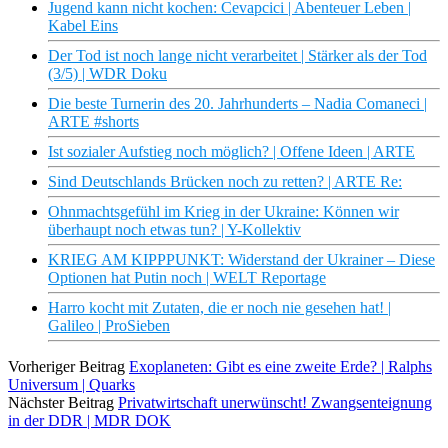
Jugend kann nicht kochen: Cevapcici | Abenteuer Leben |
Kabel Eins
Der Tod ist noch lange nicht verarbeitet | Stärker als der Tod
(3/5) | WDR Doku
Die beste Turnerin des 20. Jahrhunderts – Nadia Comaneci |
ARTE #shorts
Ist sozialer Aufstieg noch möglich? | Offene Ideen | ARTE
Sind Deutschlands Brücken noch zu retten? | ARTE Re:
Ohnmachtsgefühl im Krieg in der Ukraine: Können wir
überhaupt noch etwas tun? | Y-Kollektiv
KRIEG AM KIPPPUNKT: Widerstand der Ukrainer – Diese
Optionen hat Putin noch | WELT Reportage
Harro kocht mit Zutaten, die er noch nie gesehen hat! |
Galileo | ProSieben
Vorheriger Beitrag
Exoplaneten: Gibt es eine zweite Erde? | Ralphs
Universum | Quarks
Nächster Beitrag
Privatwirtschaft unerwünscht! Zwangsenteignung
in der DDR | MDR DOK