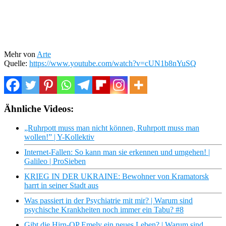
Mehr von
Arte
Quelle:
https://www.youtube.com/watch?v=cUN1b8nYuSQ
Ähnliche Videos:
„Ruhrpott muss man nicht können, Ruhrpott muss man
wollen!” | Y-Kollektiv
Internet-Fallen: So kann man sie erkennen und umgehen! |
Galileo | ProSieben
KRIEG IN DER UKRAINE: Bewohner von Kramatorsk
harrt in seiner Stadt aus
Was passiert in der Psychiatrie mit mir? | Warum sind
psychische Krankheiten noch immer ein Tabu? #8
Gibt die Hirn-OP Emely ein neues Leben? | Warum sind