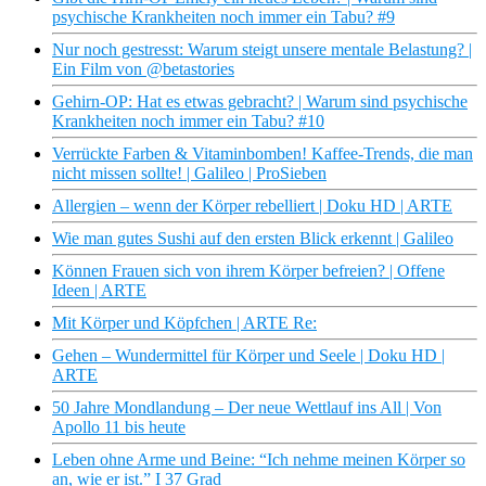
psychische Krankheiten noch immer ein Tabu? #9
Nur noch gestresst: Warum steigt unsere mentale Belastung? |
Ein Film von @betastories
Gehirn-OP: Hat es etwas gebracht? | Warum sind psychische
Krankheiten noch immer ein Tabu? #10
Verrückte Farben & Vitaminbomben! Kaffee-Trends, die man
nicht missen sollte! | Galileo | ProSieben
Allergien – wenn der Körper rebelliert | Doku HD | ARTE
Wie man gutes Sushi auf den ersten Blick erkennt | Galileo
Können Frauen sich von ihrem Körper befreien? | Offene
Ideen | ARTE
Mit Körper und Köpfchen | ARTE Re:
Gehen – Wundermittel für Körper und Seele | Doku HD |
ARTE
50 Jahre Mondlandung – Der neue Wettlauf ins All | Von
Apollo 11 bis heute
Leben ohne Arme und Beine: “Ich nehme meinen Körper so
an, wie er ist.” I 37 Grad