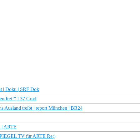
t | Doku | SRF Dok
n frei!” I 37 Grad
s Ausland treibt | report München | BR24
n | ARTE
g (SPIEGEL TV für ARTE Re:)