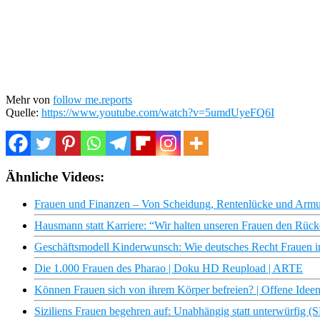
Mehr von
follow me.reports
Quelle:
https://www.youtube.com/watch?v=5umdUyeFQ6I
Ähnliche Videos:
Frauen und Finanzen – Von Scheidung, Rentenlücke und Armu
Hausmann statt Karriere: “Wir halten unseren Frauen den Rücke
Geschäftsmodell Kinderwunsch: Wie deutsches Recht Frauen in
Die 1.000 Frauen des Pharao | Doku HD Reupload | ARTE
Können Frauen sich von ihrem Körper befreien? | Offene Idee
Siziliens Frauen begehren auf: Unabhängig statt unterwürfi