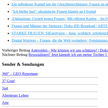
Ein selbstloser Kampf um die Gleichberechtigung: Frauen an d
“Ich bleibe laut”: ukrainische Frauen klagen an I frontal
Afghanistan: Gezielt gegen Frauen | Mit offenen Karten – Im 
Frauen und Männer der Steinzeit | Doku HD Reupload | ARTE
STARKE FRAUEN: SIEgertypen – Jung, weiblich, erfolgreic
Digital Warriors – Frauen, die die Welt verändern | Feminism
Vorheriger Beitrag
Asteroiden - Wie können wir uns schützen? | Do
Nächster Beitrag
Resozialisiert? Jetzt kämpfe ich um meine Tochter I
Sender & Sendungen
360° – GEO Reportage
37 Grad
3sat
Abenteuer Leben
Arte