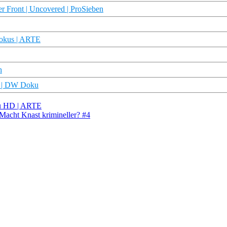
er Front | Uncovered | ProSieben
Fokus | ARTE
h
us | DW Doku
ku HD | ARTE
 Macht Knast krimineller? #4