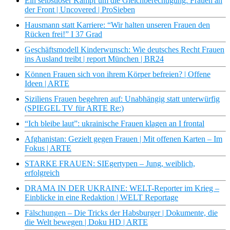
Ein selbstloser Kampf um die Gleichberechtigung: Frauen an
der Front | Uncovered | ProSieben
Hausmann statt Karriere: “Wir halten unseren Frauen den
Rücken frei!” I 37 Grad
Geschäftsmodell Kinderwunsch: Wie deutsches Recht Frauen
ins Ausland treibt | report München | BR24
Können Frauen sich von ihrem Körper befreien? | Offene
Ideen | ARTE
Siziliens Frauen begehren auf: Unabhängig statt unterwürfig
(SPIEGEL TV für ARTE Re:)
“Ich bleibe laut”: ukrainische Frauen klagen an I frontal
Afghanistan: Gezielt gegen Frauen | Mit offenen Karten – Im
Fokus | ARTE
STARKE FRAUEN: SIEgertypen – Jung, weiblich,
erfolgreich
DRAMA IN DER UKRAINE: WELT-Reporter im Krieg –
Einblicke in eine Redaktion | WELT Reportage
Fälschungen – Die Tricks der Habsburger | Dokumente, die
die Welt bewegen | Doku HD | ARTE