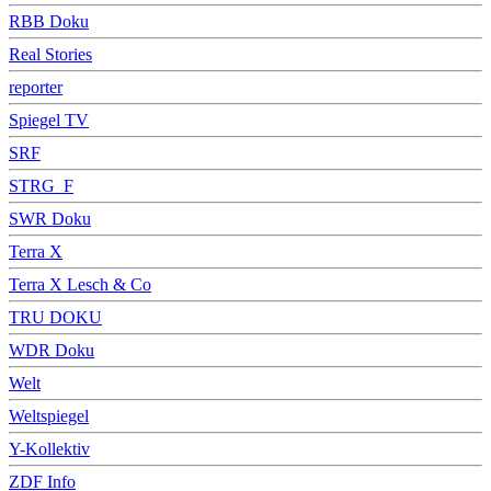
RBB Doku
Real Stories
reporter
Spiegel TV
SRF
STRG_F
SWR Doku
Terra X
Terra X Lesch & Co
TRU DOKU
WDR Doku
Welt
Weltspiegel
Y-Kollektiv
ZDF Info