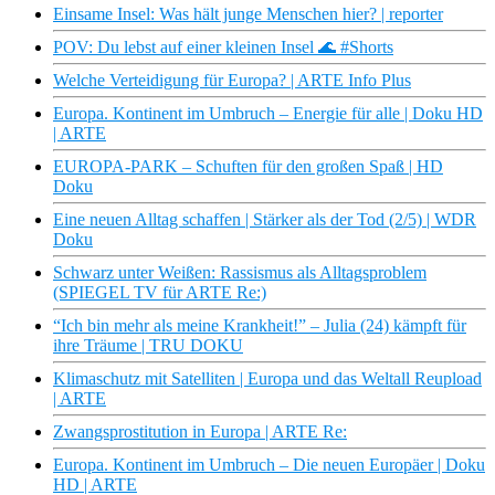
Einsame Insel: Was hält junge Menschen hier? | reporter
POV: Du lebst auf einer kleinen Insel 🌊 #Shorts
Welche Verteidigung für Europa? | ARTE Info Plus
Europa. Kontinent im Umbruch – Energie für alle | Doku HD
| ARTE
EUROPA-PARK – Schuften für den großen Spaß | HD
Doku
Eine neuen Alltag schaffen | Stärker als der Tod (2/5) | WDR
Doku
Schwarz unter Weißen: Rassismus als Alltagsproblem
(SPIEGEL TV für ARTE Re:)
“Ich bin mehr als meine Krankheit!” – Julia (24) kämpft für
ihre Träume | TRU DOKU
Klimaschutz mit Satelliten | Europa und das Weltall Reupload
| ARTE
Zwangsprostitution in Europa | ARTE Re:
Europa. Kontinent im Umbruch – Die neuen Europäer | Doku
HD | ARTE