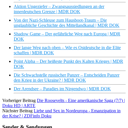
Aktion Ungeziefer – Zwangsaussiedlungen an der
innerdeutschen Grenze | MDR DOK
Von der Nazi-Schleuse zum Hausboot-Traum – Die
unglaubliche Geschichte des Mittellandkanal | MDR DOK
Shadow Game – Der gefährliche Weg nach Europa | MDR
DOK
Der lange Weg nach oben – Wie es Ostdeutsche in die Elite
schaffen | MDR DOK
Point Alpha – Der heißeste Punkt des Kalten Krieges | MDR
DOK
Die Schwachstelle russischer Panzer – Entscheiden Panzer
den Krieg in der Ukraine? | MDR DOK
Der Arendsee – Paradies im Nirgendwo | MDR DOK
Vorheriger Beitrag
Die Roosevelts - Eine amerikanische Saga (7/7) |
Doku HD | ARTE
Nächster Beitrag
Liebe und Sex in Nordeuropa - Emanzipation in
der Krise? | ZDFinfo Doku
Sender & Sendungen