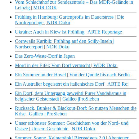
Vom Schlachthof zur Sendezentrale – Das MDR-Gelände in
Leipzig | MDR DOK
Frühling in Hamburg: Gartenprofis im Dauerstress | Die
Nordreportage | NDR Doku
Ukraine: Auch in Kiew ist Frühling | ARTE Reportage
Cornwalls Karibik: Frühling auf den Scilly-Inseln |
Nordseereport | NDR Doku
Das Zero-Waste-Dorf in Japan
Mord in der Eifel: Vom Dorf vertuscht | WDR Doku
Ein Sommer an der Havel | Von der Quelle bis nach Berlin
Ein Australier begeistert ein italienisches Dorf | ARTE Re:
Ein Dorf, dem Untergang geweiht! Purer Vandalismus in
belgischer Geisterstadt | Galileo |ProSieben
Rucksack, Bunker & Blackout-Dorf: So nutzen Menschen die
Krise | Galileo | ProSieben
Unser schönster Sommer: Geschichten von der Nord- und
Ostsee | Unsere Geschichte | NDR Doku
Sommer, Sonne, Kaltgetränk! Biergadgets 2.0 | Abenteuer