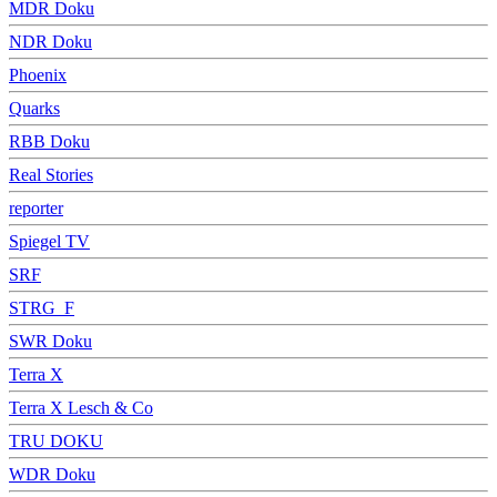
MDR Doku
NDR Doku
Phoenix
Quarks
RBB Doku
Real Stories
reporter
Spiegel TV
SRF
STRG_F
SWR Doku
Terra X
Terra X Lesch & Co
TRU DOKU
WDR Doku