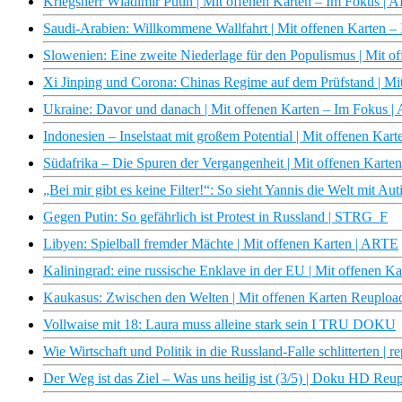
Kriegsherr Wladimir Putin | Mit offenen Karten – Im Fokus |
Saudi-Arabien: Willkommene Wallfahrt | Mit offenen Karten 
Slowenien: Eine zweite Niederlage für den Populismus | Mit 
Xi Jinping und Corona: Chinas Regime auf dem Prüfstand | Mi
Ukraine: Davor und danach | Mit offenen Karten – Im Fokus 
Indonesien – Inselstaat mit großem Potential | Mit offenen Kar
Südafrika – Die Spuren der Vergangenheit | Mit offenen Karte
„Bei mir gibt es keine Filter!“: So sieht Yannis die Welt mit Aut
Gegen Putin: So gefährlich ist Protest in Russland | STRG_F
Libyen: Spielball fremder Mächte | Mit offenen Karten | ARTE
Kaliningrad: eine russische Enklave in der EU | Mit offenen 
Kaukasus: Zwischen den Welten | Mit offenen Karten Reuplo
Vollwaise mit 18: Laura muss alleine stark sein I TRU DOKU
Wie Wirtschaft und Politik in die Russland-Falle schlitterten |
Der Weg ist das Ziel – Was uns heilig ist (3/5) | Doku HD Re