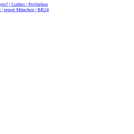
rs? | Galileo | ProSieben
st | report München | BR24