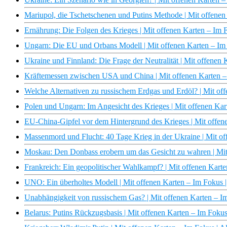
Mariupol, die Tschetschenen und Putins Methode | Mit offene
Ernährung: Die Folgen des Krieges | Mit offenen Karten – Im
Ungarn: Die EU und Orbans Modell | Mit offenen Karten – I
Ukraine und Finnland: Die Frage der Neutralität | Mit offene
Kräftemessen zwischen USA und China | Mit offenen Karten 
Welche Alternativen zu russischem Erdgas und Erdöl? | Mit o
Polen und Ungarn: Im Angesicht des Krieges | Mit offenen Ka
EU-China-Gipfel vor dem Hintergrund des Krieges | Mit offe
Massenmord und Flucht: 40 Tage Krieg in der Ukraine | Mit o
Moskau: Den Donbass erobern um das Gesicht zu wahren | Mi
Frankreich: Ein geopolitischer Wahlkampf? | Mit offenen Kar
UNO: Ein überholtes Modell | Mit offenen Karten – Im Fokus
Unabhängigkeit von russischem Gas? | Mit offenen Karten – 
Belarus: Putins Rückzugsbasis | Mit offenen Karten – Im Foku