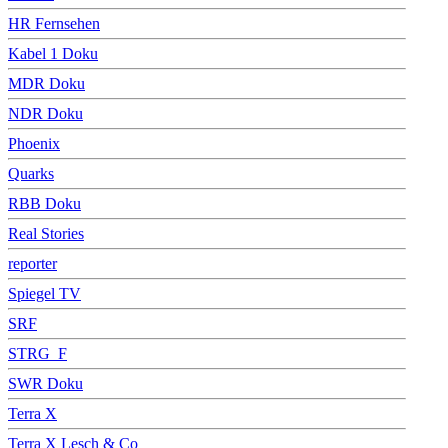
HR Fernsehen
Kabel 1 Doku
MDR Doku
NDR Doku
Phoenix
Quarks
RBB Doku
Real Stories
reporter
Spiegel TV
SRF
STRG_F
SWR Doku
Terra X
Terra X Lesch & Co