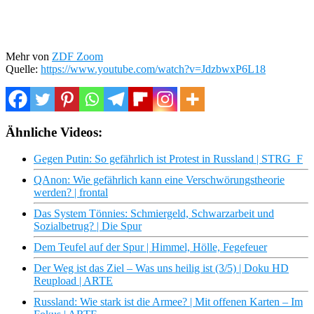
Mehr von
ZDF Zoom
Quelle:
https://www.youtube.com/watch?v=JdzbwxP6L18
Ähnliche Videos:
Gegen Putin: So gefährlich ist Protest in Russland | STRG_F
QAnon: Wie gefährlich kann eine Verschwörungstheorie
werden? | frontal
Das System Tönnies: Schmiergeld, Schwarzarbeit und
Sozialbetrug? | Die Spur
Dem Teufel auf der Spur | Himmel, Hölle, Fegefeuer
Der Weg ist das Ziel – Was uns heilig ist (3/5) | Doku HD
Reupload | ARTE
Russland: Wie stark ist die Armee? | Mit offenen Karten – Im