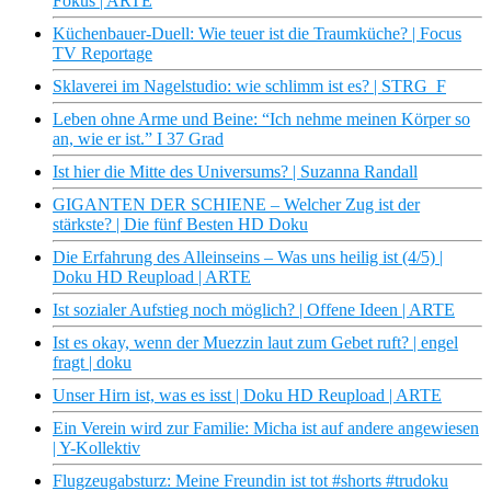
Fokus | ARTE
Küchenbauer-Duell: Wie teuer ist die Traumküche? | Focus
TV Reportage
Sklaverei im Nagelstudio: wie schlimm ist es? | STRG_F
Leben ohne Arme und Beine: “Ich nehme meinen Körper so
an, wie er ist.” I 37 Grad
Ist hier die Mitte des Universums? | Suzanna Randall
GIGANTEN DER SCHIENE – Welcher Zug ist der
stärkste? | Die fünf Besten HD Doku
Die Erfahrung des Alleinseins – Was uns heilig ist (4/5) |
Doku HD Reupload | ARTE
Ist sozialer Aufstieg noch möglich? | Offene Ideen | ARTE
Ist es okay, wenn der Muezzin laut zum Gebet ruft? | engel
fragt | doku
Unser Hirn ist, was es isst | Doku HD Reupload | ARTE
Ein Verein wird zur Familie: Micha ist auf andere angewiesen
| Y-Kollektiv
Flugzeugabsturz: Meine Freundin ist tot #shorts #trudoku