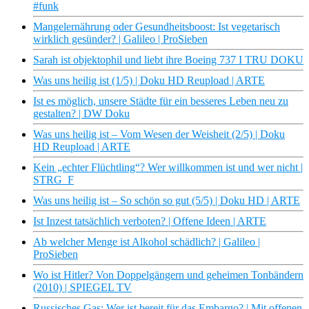
#funk
Mangelernährung oder Gesundheitsboost: Ist vegetarisch
wirklich gesünder? | Galileo | ProSieben
Sarah ist objektophil und liebt ihre Boeing 737 I TRU DOKU
Was uns heilig ist (1/5) | Doku HD Reupload | ARTE
Ist es möglich, unsere Städte für ein besseres Leben neu zu
gestalten? | DW Doku
Was uns heilig ist – Vom Wesen der Weisheit (2/5) | Doku
HD Reupload | ARTE
Kein „echter Flüchtling“? Wer willkommen ist und wer nicht |
STRG_F
Was uns heilig ist – So schön so gut (5/5) | Doku HD | ARTE
Ist Inzest tatsächlich verboten? | Offene Ideen | ARTE
Ab welcher Menge ist Alkohol schädlich? | Galileo |
ProSieben
Wo ist Hitler? Von Doppelgängern und geheimen Tonbändern
(2010) | SPIEGEL TV
Russisches Gas: Wer ist bereit für das Embargo? | Mit offenen