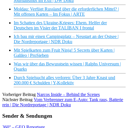
Journalismus im Exil | DW Doku
Moldau: Verfügt Russland über die erforderlichen Mittel? |
Mit offenen Karten – Im Fokus | ARTE
Im Schatten des Ukraine-Krieges: Ehem. Helfer der
Deutschen im Visier der TALIBAN I frontal
Ich bau mir einen Campingplatz – Neustart an der Ostsee |
Die Nordreportage | NDR Doku
Mit Spielkarten zum Fruit Ninja! 5 Secrets über Karten |
Galileo | ProSieben
Was wir über das Bewusstsein wissen | Ralphs Universum |
Quarks
Durch Spielsucht alles verloren: Über 3 Jahre Knast und
200.000 € Schulden | Y-Kollektiv
Vorheriger Beitrag
Narcos Inside – Behind the Scenes
Nächster Beitrag
Vom Verbrenner zum E-Auto: Tank raus, Batterie
rein | Die Nordreportage | NDR Doku
Sender & Sendungen
360° – GEO Reportage