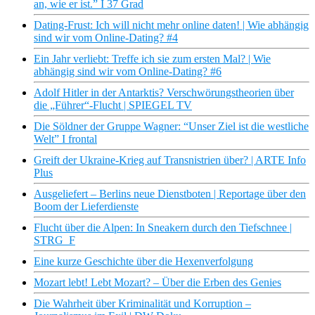
an, wie er ist.” I 37 Grad
Dating-Frust: Ich will nicht mehr online daten! | Wie abhängig
sind wir vom Online-Dating? #4
Ein Jahr verliebt: Treffe ich sie zum ersten Mal? | Wie
abhängig sind wir vom Online-Dating? #6
Adolf Hitler in der Antarktis? Verschwörungstheorien über
die „Führer“-Flucht | SPIEGEL TV
Die Söldner der Gruppe Wagner: “Unser Ziel ist die westliche
Welt” I frontal
Greift der Ukraine-Krieg auf Transnistrien über? | ARTE Info
Plus
Ausgeliefert – Berlins neue Dienstboten | Reportage über den
Boom der Lieferdienste
Flucht über die Alpen: In Sneakern durch den Tiefschnee |
STRG_F
Eine kurze Geschichte über die Hexenverfolgung
Mozart lebt! Lebt Mozart? – Über die Erben des Genies
Die Wahrheit über Kriminalität und Korruption –