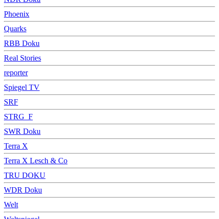
Phoenix
Quarks
RBB Doku
Real Stories
reporter
Spiegel TV
SRF
STRG_F
SWR Doku
Terra X
Terra X Lesch & Co
TRU DOKU
WDR Doku
Welt