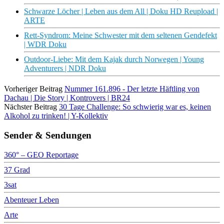
Schwarze Löcher | Leben aus dem All | Doku HD Reupload |
ARTE
Rett-Syndrom: Meine Schwester mit dem seltenen Gendefekt
| WDR Doku
Outdoor-Liebe: Mit dem Kajak durch Norwegen | Young
Adventurers | NDR Doku
Vorheriger Beitrag
Nummer 161.896 - Der letzte Häftling von
Dachau | Die Story | Kontrovers | BR24
Nächster Beitrag
30 Tage Challenge: So schwierig war es, keinen
Alkohol zu trinken! | Y-Kollektiv
Sender & Sendungen
360° – GEO Reportage
37 Grad
3sat
Abenteuer Leben
Arte