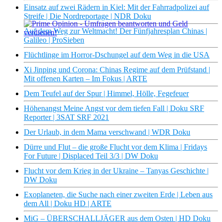
Einsatz auf zwei Rädern in Kiel: Mit der Fahrradpolizei auf
Streife | Die Nordreportage | NDR Doku
Auf dem Weg zur Weltmacht! Der Fünfjahresplan Chinas |
Galileo | ProSieben
×
Flüchtlinge im Horror-Dschungel auf dem Weg in die USA
Xi Jinping und Corona: Chinas Regime auf dem Prüfstand |
Mit offenen Karten – Im Fokus | ARTE
Dem Teufel auf der Spur | Himmel, Hölle, Fegefeuer
Höhenangst Meine Angst vor dem tiefen Fall | Doku SRF
Reporter | 3SAT SRF 2021
Der Urlaub, in dem Mama verschwand | WDR Doku
Dürre und Flut – die große Flucht vor dem Klima | Fridays
For Future | Displaced Teil 3/3 | DW Doku
Flucht vor dem Krieg in der Ukraine – Tanyas Geschichte |
DW Doku
Exoplaneten, die Suche nach einer zweiten Erde | Leben aus
dem All | Doku HD | ARTE
MiG – ÜBERSCHALLJÄGER aus dem Osten | HD Doku