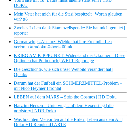
Vollwaise mit 18: Laura muss alleine stark sein I TRU
DOKU
Mein Vater hat mich für die Stasi bespitzelt | Woran glauben
wir? #6
Zweites Leben dank Stammzellspende: Sie hat mich gerettet |
reporter
Germanwings-Absturz: Wiebke hat ihre Freundin Lea
verloren #trudoku #shorts #funk
KRIEG AM KIPPPUNKT: Widerstand der Ukrainer – Diese
Optionen hat Putin noch | WELT Reportage
Die Geschichte, wie sich unser Weltbild verändert hat |
Quarks
Darum hat der Fußball ein SCHMERZMITTEL-Problem –
mit Nico Heymer I frontal
LEBEN auf dem MARS – Strip the Cosmos | HD Doku
Harz im Herzen – Unterwegs auf dem Hexenstieg | die
nordstory | NDR Doku
Was brachten Meteoriten auf die Erde? |Leben aus dem All |
Doku HD Reupload | ARTE