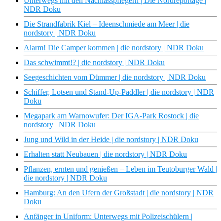
Unterwegs mit den Nachlasspflegern | Die Nordreportage |
NDR Doku
Die Strandfabrik Kiel – Ideenschmiede am Meer | die
nordstory | NDR Doku
Alarm! Die Camper kommen | die nordstory | NDR Doku
Das schwimmt!? | die nordstory | NDR Doku
Seegeschichten vom Dümmer | die nordstory | NDR Doku
Schiffer, Lotsen und Stand-Up-Paddler | die nordstory | NDR
Doku
Megapark am Warnowufer: Der IGA-Park Rostock | die
nordstory | NDR Doku
Jung und Wild in der Heide | die nordstory | NDR Doku
Erhalten statt Neubauen | die nordstory | NDR Doku
Pflanzen, ernten und genießen – Leben im Teutoburger Wald |
die nordstory | NDR Doku
Hamburg: An den Ufern der Großstadt | die nordstory | NDR
Doku
Anfänger in Uniform: Unterwegs mit Polizeischülern |