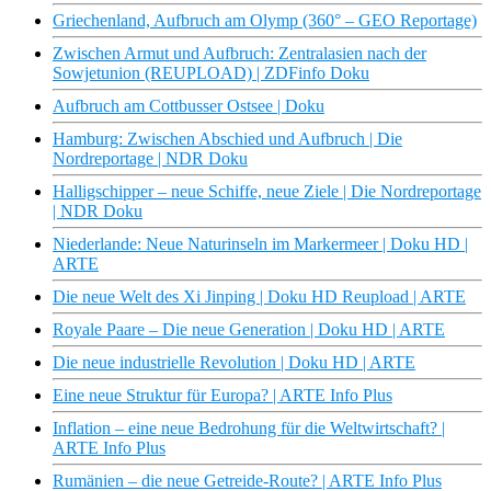
Griechenland, Aufbruch am Olymp (360° – GEO Reportage)
Zwischen Armut und Aufbruch: Zentralasien nach der
Sowjetunion (REUPLOAD) | ZDFinfo Doku
Aufbruch am Cottbusser Ostsee | Doku
Hamburg: Zwischen Abschied und Aufbruch | Die
Nordreportage | NDR Doku
Halligschipper – neue Schiffe, neue Ziele | Die Nordreportage
| NDR Doku
Niederlande: Neue Naturinseln im Markermeer | Doku HD |
ARTE
Die neue Welt des Xi Jinping | Doku HD Reupload | ARTE
Royale Paare – Die neue Generation | Doku HD | ARTE
Die neue industrielle Revolution | Doku HD | ARTE
Eine neue Struktur für Europa? | ARTE Info Plus
Inflation – eine neue Bedrohung für die Weltwirtschaft? |
ARTE Info Plus
Rumänien – die neue Getreide-Route? | ARTE Info Plus