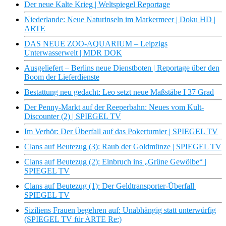
Der neue Kalte Krieg | Weltspiegel Reportage
Niederlande: Neue Naturinseln im Markermeer | Doku HD |
ARTE
DAS NEUE ZOO-AQUARIUM – Leipzigs
Unterwasserwelt | MDR DOK
Ausgeliefert – Berlins neue Dienstboten | Reportage über den
Boom der Lieferdienste
Bestattung neu gedacht: Leo setzt neue Maßstäbe I 37 Grad
Der Penny-Markt auf der Reeperbahn: Neues vom Kult-
Discounter (2) | SPIEGEL TV
Im Verhör: Der Überfall auf das Pokerturnier | SPIEGEL TV
Clans auf Beutezug (3): Raub der Goldmünze | SPIEGEL TV
Clans auf Beutezug (2): Einbruch ins „Grüne Gewölbe“ |
SPIEGEL TV
Clans auf Beutezug (1): Der Geldtransporter-Überfall |
SPIEGEL TV
Siziliens Frauen begehren auf: Unabhängig statt unterwürfig
(SPIEGEL TV für ARTE Re:)