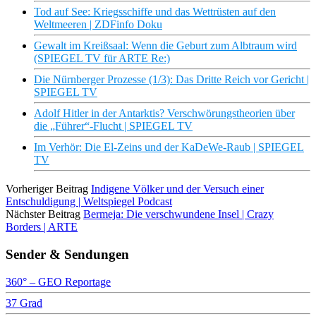
Tod auf See: Kriegsschiffe und das Wettrüsten auf den
Weltmeeren | ZDFinfo Doku
Gewalt im Kreißsaal: Wenn die Geburt zum Albtraum wird
(SPIEGEL TV für ARTE Re:)
Die Nürnberger Prozesse (1/3): Das Dritte Reich vor Gericht |
SPIEGEL TV
Adolf Hitler in der Antarktis? Verschwörungstheorien über
die „Führer“-Flucht | SPIEGEL TV
Im Verhör: Die El-Zeins und der KaDeWe-Raub | SPIEGEL
TV
Vorheriger Beitrag
Indigene Völker und der Versuch einer
Entschuldigung | Weltspiegel Podcast
Nächster Beitrag
Bermeja: Die verschwundene Insel | Crazy
Borders | ARTE
Sender & Sendungen
360° – GEO Reportage
37 Grad