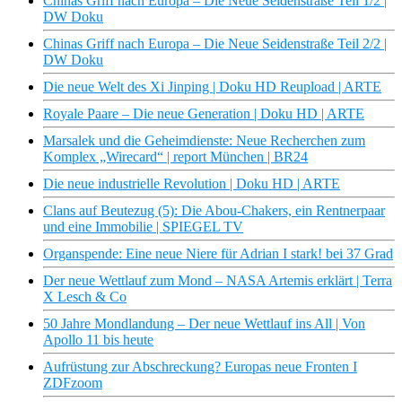
Chinas Griff nach Europa – Die Neue Seidenstraße Teil 1/2 |
DW Doku
Chinas Griff nach Europa – Die Neue Seidenstraße Teil 2/2 |
DW Doku
Die neue Welt des Xi Jinping | Doku HD Reupload | ARTE
Royale Paare – Die neue Generation | Doku HD | ARTE
Marsalek und die Geheimdienste: Neue Recherchen zum
Komplex „Wirecard“ | report München | BR24
Die neue industrielle Revolution | Doku HD | ARTE
Clans auf Beutezug (5): Die Abou-Chakers, ein Rentnerpaar
und eine Immobilie | SPIEGEL TV
Organspende: Eine neue Niere für Adrian I stark! bei 37 Grad
Der neue Wettlauf zum Mond – NASA Artemis erklärt | Terra
X Lesch & Co
50 Jahre Mondlandung – Der neue Wettlauf ins All | Von
Apollo 11 bis heute
Aufrüstung zur Abschreckung? Europas neue Fronten I
ZDFzoom