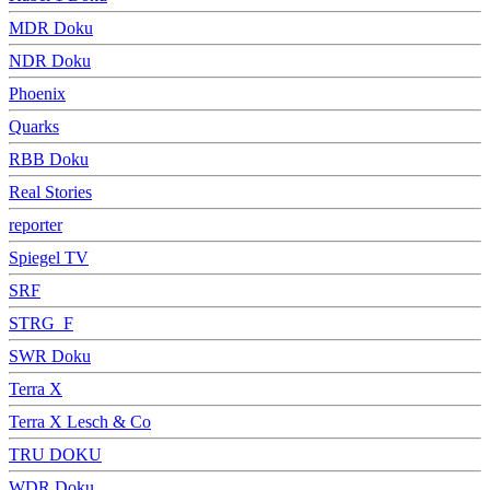
MDR Doku
NDR Doku
Phoenix
Quarks
RBB Doku
Real Stories
reporter
Spiegel TV
SRF
STRG_F
SWR Doku
Terra X
Terra X Lesch & Co
TRU DOKU
WDR Doku