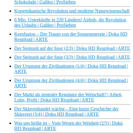
Schokolade | Galileo | ProSieben
Kopernikanische Revolution und moderne Naturwissenschaft
6 Mio. Unterkünfte in 220 Ländern! Airbnb, die Revolution
des Urlaubs | Galileo | ProSieben
Kernfusion – Der Traum von der Sonnenenergie | Doku HD
Reupload | ARTE
Der Steinzeit auf der Spur (2/3) | Doku HD Reupload | ARTE
Der Steinzeit auf der Spur (3/3) | Doku HD Reupload | ARTE
Der Ursprung der Zivilisationen (1/4) | Doku HD Reupload |
ARTE
Der Ursprung der Zivilisationen (4/4) | Doku HD Reupload |
ARTE
Der Markt als zentraler Regulator der Wirtschaft? | Arbeit,
Lohn, Profit | Doku HD Reupload | ARTE
Der Sklavenhandel wächst – Eine kurze Geschichte der
Sklaverei (3/4) | Doku HD Reupload | ARTE
Was uns heilig ist – Vom Wesen der Weisheit (2/5) | Doku
HD Reupload | ARTE