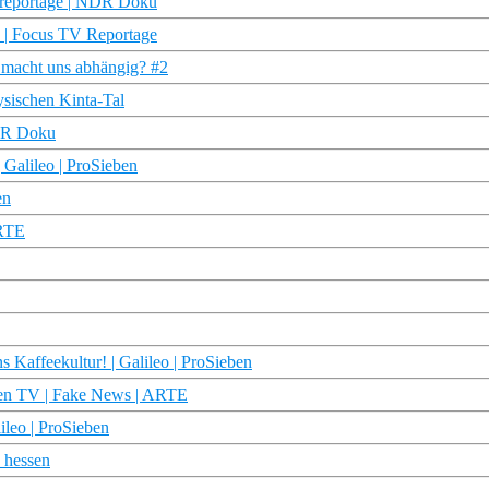
rdreportage | NDR Doku
! | Focus TV Reportage
 macht uns abhängig? #2
ysischen Kinta-Tal
NDR Doku
 Galileo | ProSieben
en
ARTE
 Kaffeekultur! | Galileo | ProSieben
chen TV | Fake News | ARTE
ileo | ProSieben
s hessen