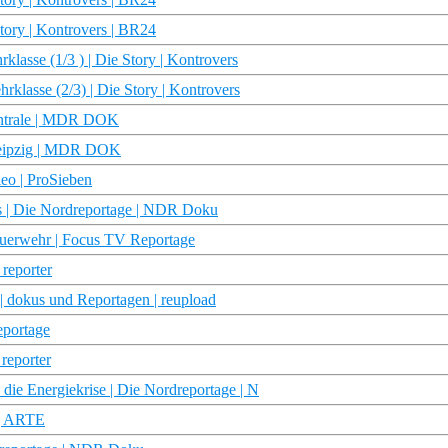
tory | Kontrovers | BR24
lasse (1/3 ) | Die Story | Kontrovers
rklasse (2/3) | Die Story | Kontrovers
entrale | MDR DOK
Leipzig | MDR DOK
eo | ProSieben
s | Die Nordreportage | NDR Doku
Feuerwehr | Focus TV Reportage
 reporter
| dokus und Reportagen | reupload
eportage
reporter
die Energiekrise | Die Nordreportage | N
 | ARTE