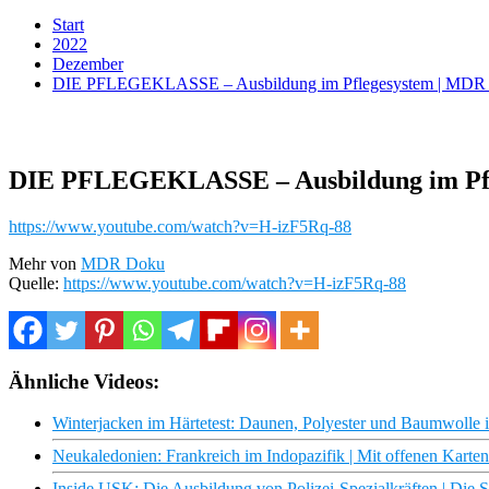
Start
2022
Dezember
DIE PFLEGEKLASSE – Ausbildung im Pflegesystem | MD
DIE PFLEGEKLASSE – Ausbildung im Pf
https://www.youtube.com/watch?v=H-izF5Rq-88
Mehr von
MDR Doku
Quelle:
https://www.youtube.com/watch?v=H-izF5Rq-88
Ähnliche Videos:
Winterjacken im Härtetest: Daunen, Polyester und Baumwolle im
Neukaledonien: Frankreich im Indopazifik | Mit offenen Kart
Inside USK: Die Ausbildung von Polizei-Spezialkräften | Die S