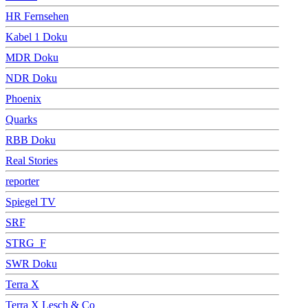
HR Fernsehen
Kabel 1 Doku
MDR Doku
NDR Doku
Phoenix
Quarks
RBB Doku
Real Stories
reporter
Spiegel TV
SRF
STRG_F
SWR Doku
Terra X
Terra X Lesch & Co