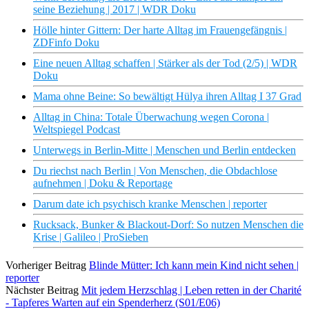
seine Beziehung | 2017 | WDR Doku
Hölle hinter Gittern: Der harte Alltag im Frauengefängnis |
ZDFinfo Doku
Eine neuen Alltag schaffen | Stärker als der Tod (2/5) | WDR
Doku
Mama ohne Beine: So bewältigt Hülya ihren Alltag I 37 Grad
Alltag in China: Totale Überwachung wegen Corona |
Weltspiegel Podcast
Unterwegs in Berlin-Mitte | Menschen und Berlin entdecken
Du riechst nach Berlin | Von Menschen, die Obdachlose
aufnehmen | Doku & Reportage
Darum date ich psychisch kranke Menschen | reporter
Rucksack, Bunker & Blackout-Dorf: So nutzen Menschen die
Krise | Galileo | ProSieben
Vorheriger Beitrag
Blinde Mütter: Ich kann mein Kind nicht sehen |
reporter
Nächster Beitrag
Mit jedem Herzschlag | Leben retten in der Charité
- Tapferes Warten auf ein Spenderherz (S01/E06)