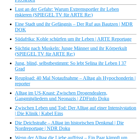
Lust an der Gefahr: Warum Extremsportler ihr Leben
riskieren (SPIEGEL TV für ARTE Re:)
Eine Stadt und ihr Gefängnis – Der Ruf aus Bautzen | MDR
DOK
Südafrika: Kohle schürfen um ihr Leben | ARTE Reportage
Süchtig nach Muskeln: Junge Männer und ihr Körperkult
(SPIEGEL TV für ARTE Re:)
Jung, blind, selbstbestimmt: So lebt Selina ihr Leben I 37
Grad
Reupload: 40 Mal Notaufnahme – Alltag als Hypochonderin |
reporter
Alltag im US-Knast: Zwischen Drogendealern,
Gangmitgliedern und Neonazis | ZDFinfo Doku
Zwischen Leben und Tod: Der Alltag auf einer Intensivstation
| Die Klinik | Kabel Eins
Die Deichstraße – Alltag im historischen Denkmal | Die
Nordreportage | NDR Doku
Wenn der Alltag die Liebe auffrisst – Ein Paar kämpft um