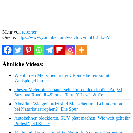
Mehr von
reporter
Quelle:
https://www.youtube.com/watch?v=nciH-2utx6M
Ähnliche Videos:
Wie ihr den Menschen in der Ukraine helfen könnt |
Weltspiegel Podcast
Diesen Meteoritenschauer sehr Ihr mit dem bloßen Auge |
Suzanna Randall #Shorts | Terra X Lesch & Co
Ahr-Flut: Wie gefährdet sind Menschen mit Behinderungen
bei Naturkatastrophen? | Die Spur
Autobahnen blockieren, SUV platt machen: Wie weit geht ihr
Protest? | STRG_F
Michi hat Krebs – ihr letzter Wunsch: Nochmal Festival mit