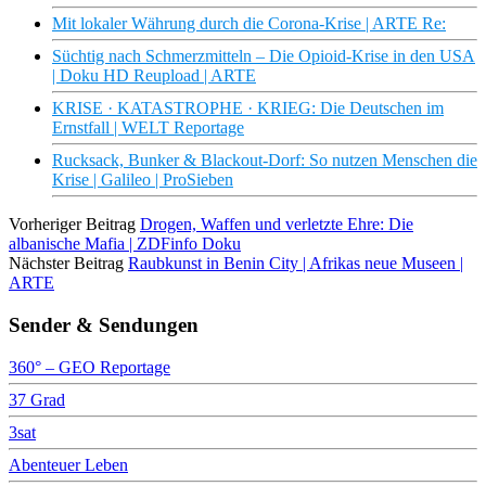
Mit lokaler Währung durch die Corona-Krise | ARTE Re:
Süchtig nach Schmerzmitteln – Die Opioid-Krise in den USA
| Doku HD Reupload | ARTE
KRISE · KATASTROPHE · KRIEG: Die Deutschen im
Ernstfall | WELT Reportage
Rucksack, Bunker & Blackout-Dorf: So nutzen Menschen die
Krise | Galileo | ProSieben
Vorheriger Beitrag
Drogen, Waffen und verletzte Ehre: Die
albanische Mafia | ZDFinfo Doku
Nächster Beitrag
Raubkunst in Benin City | Afrikas neue Museen |
ARTE
Sender & Sendungen
360° – GEO Reportage
37 Grad
3sat
Abenteuer Leben