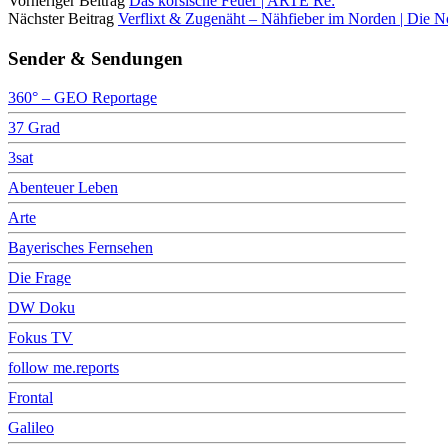
Vorheriger Beitrag
Das korsische Feuer | ARTE Re:
Nächster Beitrag
Verflixt & Zugenäht – Nähfieber im Norden | Die 
Sender & Sendungen
360° – GEO Reportage
37 Grad
3sat
Abenteuer Leben
Arte
Bayerisches Fernsehen
Die Frage
DW Doku
Fokus TV
follow me.reports
Frontal
Galileo