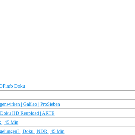
 ZDFinfo Doku
egenwirken | Galileo | ProSieben
 | Doku HD Reupload | ARTE
R | 45 Min
 gelungen? | Doku | NDR | 45 Min