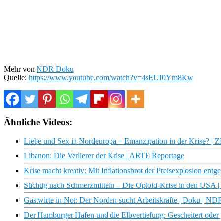
Mehr von
NDR Doku
Quelle:
https://www.youtube.com/watch?v=4sEUI0Ym8Kw
Ähnliche Videos:
Liebe und Sex in Nordeuropa – Emanzipation in der Krise? |
Libanon: Die Verlierer der Krise | ARTE Reportage
Krise macht kreativ: Mit Inflationsbrot der Preisexplosion entg
Süchtig nach Schmerzmitteln – Die Opioid-Krise in den USA
Gastwirte in Not: Der Norden sucht Arbeitskräfte | Doku | ND
Der Hamburger Hafen und die Elbvertiefung: Gescheitert oder