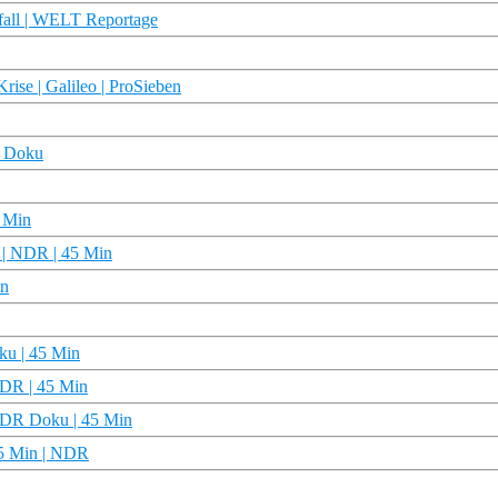
ll | WELT Reportage
ise | Galileo | ProSieben
R Doku
 Min
u | NDR | 45 Min
in
ku | 45 Min
 NDR | 45 Min
| NDR Doku | 45 Min
45 Min | NDR