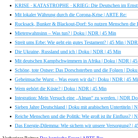
KRISE · KATASTROPHE · KRIEG: Die Deutschen im Ernstfa
Mit lokaler Währung durch die Corona-Krise | ARTE Re:
Rucksack, Bunker & Blackout-Dorf: So nutzen Menschen die Kr
Mietenwahnsinn – Was tun? | Doku | NDR | 45 Min
Streit ums Erbe: Wie geht ein gutes Testament? | 45 Min | ND
Die Ukraine, Russland und ich | Doku | NDR | 45 Min
Mit deutschen Kampfschwimmern in Afrika | Doku | NDR | 45
Schöne, tote Ostsee: Das Dorschsterben und die Folgen | Dok
Geheimsache Wurst – Was essen wir da? | Doku | NDR | 45 M
Wem gehört die Küste? | Doku | NDR | 45 Min
Integration: Mein Versuch eine „Alman“ zu werden. | NDR Do
Sieben Jahre Deutschland | Doku mit arabischen Untertiteln |
Reiche Menschen und die Politik: Wie groß ist ihr Einfluss? 
Das Energie-Dilemma: Wie sichern wir unsere Versorgung? | 