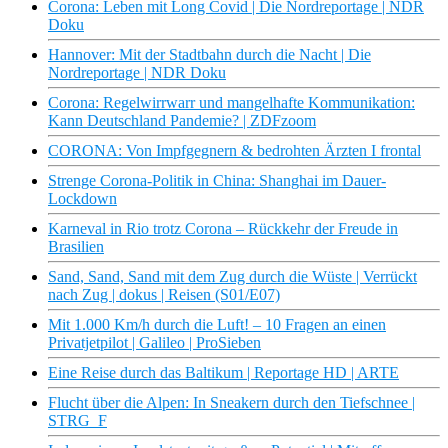
Corona: Leben mit Long Covid | Die Nordreportage | NDR
Doku
Hannover: Mit der Stadtbahn durch die Nacht | Die
Nordreportage | NDR Doku
Corona: Regelwirrwarr und mangelhafte Kommunikation:
Kann Deutschland Pandemie? | ZDFzoom
CORONA: Von Impfgegnern & bedrohten Ärzten I frontal
Strenge Corona-Politik in China: Shanghai im Dauer-
Lockdown
Karneval in Rio trotz Corona – Rückkehr der Freude in
Brasilien
Sand, Sand, Sand mit dem Zug durch die Wüste | Verrückt
nach Zug | dokus | Reisen (S01/E07)
Mit 1.000 Km/h durch die Luft! – 10 Fragen an einen
Privatjetpilot | Galileo | ProSieben
Eine Reise durch das Baltikum | Reportage HD | ARTE
Flucht über die Alpen: In Sneakern durch den Tiefschnee |
STRG_F