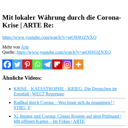
Mit lokaler Währung durch die Corona-
Krise | ARTE Re:
https://www.youtube.com/watch?v=grO9JjOZNXQ
Mehr von
Arte
Quelle:
https://www.youtube.com/watch?v=grO9JjOZNXQ
Ähnliche Videos:
KRISE · KATASTROPHE · KRIEG: Die Deutschen im
Ernstfall | WELT Reportage
Radikal durch Corona – Was braut sich da zusammen? |
STRG_F
Xi Jinping und Corona: Chinas Regime auf dem Prüfstand |
Mit offenen Karten – Im Fokus | ARTE