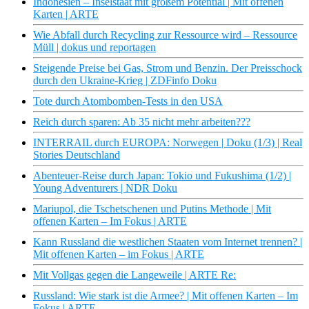
Indonesien – Inselstaat mit großem Potential | Mit offenen
Karten | ARTE
Wie Abfall durch Recycling zur Ressource wird – Ressource
Müll | dokus und reportagen
Steigende Preise bei Gas, Strom und Benzin. Der Preisschock
durch den Ukraine-Krieg | ZDFinfo Doku
Tote durch Atombomben-Tests in den USA
Reich durch sparen: Ab 35 nicht mehr arbeiten???
INTERRAIL durch EUROPA: Norwegen | Doku (1/3) | Real
Stories Deutschland
Abenteuer-Reise durch Japan: Tokio und Fukushima (1/2) |
Young Adventurers | NDR Doku
Mariupol, die Tschetschenen und Putins Methode | Mit
offenen Karten – Im Fokus | ARTE
Kann Russland die westlichen Staaten vom Internet trennen? |
Mit offenen Karten – im Fokus | ARTE
Mit Vollgas gegen die Langeweile | ARTE Re:
Russland: Wie stark ist die Armee? | Mit offenen Karten – Im
Fokus | ARTE