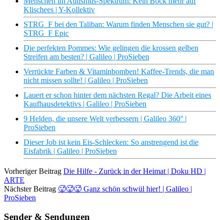
Menschen im Autismus-Spektrum: Kein Bock mehr auf
Klischees | Y-Kollektiv
STRG_F bei den Taliban: Warum finden Menschen sie gut? |
STRG_F Epic
Die perfekten Pommes: Wie gelingen die krossen gelben
Streifen am besten? | Galileo | ProSieben
Verrückte Farben & Vitaminbomben! Kaffee-Trends, die man
nicht missen sollte! | Galileo | ProSieben
Lauert er schon hinter dem nächsten Regal? Die Arbeit eines
Kaufhausdetektivs | Galileo | ProSieben
9 Helden, die unsere Welt verbessern | Galileo 360° |
ProSieben
Dieser Job ist kein Eis-Schlecken: So anstrengend ist die
Eisfabrik | Galileo | ProSieben
Vorheriger Beitrag
Die Hilfe - Zurück in der Heimat | Doku HD |
ARTE
Nächster Beitrag
🥵🥵🥵 Ganz schön schwül hier! | Galileo |
ProSieben
Sender & Sendungen