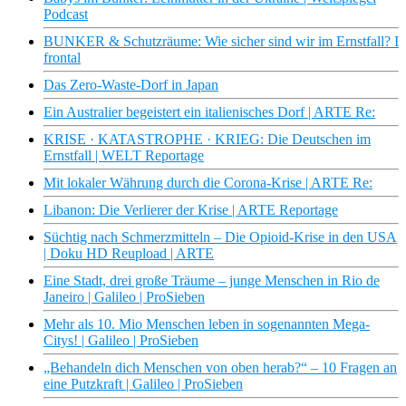
Podcast
BUNKER & Schutzräume: Wie sicher sind wir im Ernstfall? I
frontal
Das Zero-Waste-Dorf in Japan
Ein Australier begeistert ein italienisches Dorf | ARTE Re:
KRISE · KATASTROPHE · KRIEG: Die Deutschen im
Ernstfall | WELT Reportage
Mit lokaler Währung durch die Corona-Krise | ARTE Re:
Libanon: Die Verlierer der Krise | ARTE Reportage
Süchtig nach Schmerzmitteln – Die Opioid-Krise in den USA
| Doku HD Reupload | ARTE
Eine Stadt, drei große Träume – junge Menschen in Rio de
Janeiro | Galileo | ProSieben
Mehr als 10. Mio Menschen leben in sogenannten Mega-
Citys! | Galileo | ProSieben
„Behandeln dich Menschen von oben herab?“ – 10 Fragen an
eine Putzkraft | Galileo | ProSieben