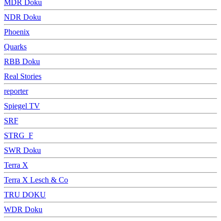
MDR Doku
NDR Doku
Phoenix
Quarks
RBB Doku
Real Stories
reporter
Spiegel TV
SRF
STRG_F
SWR Doku
Terra X
Terra X Lesch & Co
TRU DOKU
WDR Doku