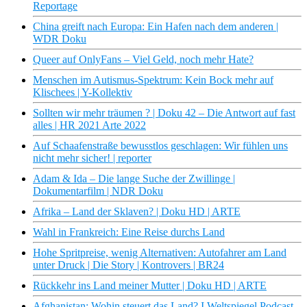
Reportage
China greift nach Europa: Ein Hafen nach dem anderen |
WDR Doku
Queer auf OnlyFans – Viel Geld, noch mehr Hate?
Menschen im Autismus-Spektrum: Kein Bock mehr auf
Klischees | Y-Kollektiv
Sollten wir mehr träumen ? | Doku 42 – Die Antwort auf fast
alles | HR 2021 Arte 2022
Auf Schaafenstraße bewusstlos geschlagen: Wir fühlen uns
nicht mehr sicher! | reporter
Adam & Ida – Die lange Suche der Zwillinge |
Dokumentarfilm | NDR Doku
Afrika – Land der Sklaven? | Doku HD | ARTE
Wahl in Frankreich: Eine Reise durchs Land
Hohe Spritpreise, wenig Alternativen: Autofahrer am Land
unter Druck | Die Story | Kontrovers | BR24
Rückkehr ins Land meiner Mutter | Doku HD | ARTE
Afghanistan: Wohin steuert das Land? I Weltspiegel Podcast