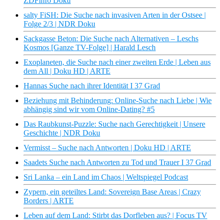
ZDFinfo Doku
salty FiSH: Die Suche nach invasiven Arten in der Ostsee |
Folge 2/3 | NDR Doku
Sackgasse Beton: Die Suche nach Alternativen – Leschs
Kosmos [Ganze TV-Folge] | Harald Lesch
Exoplaneten, die Suche nach einer zweiten Erde | Leben aus
dem All | Doku HD | ARTE
Hannas Suche nach ihrer Identität I 37 Grad
Beziehung mit Behinderung: Online-Suche nach Liebe | Wie
abhängig sind wir vom Online-Dating? #5
Das Raubkunst-Puzzle: Suche nach Gerechtigkeit | Unsere
Geschichte | NDR Doku
Vermisst – Suche nach Antworten | Doku HD | ARTE
Saadets Suche nach Antworten zu Tod und Trauer I 37 Grad
Sri Lanka – ein Land im Chaos | Weltspiegel Podcast
Zypern, ein geteiltes Land: Sovereign Base Areas | Crazy
Borders | ARTE
Leben auf dem Land: Stirbt das Dorfleben aus? | Focus TV