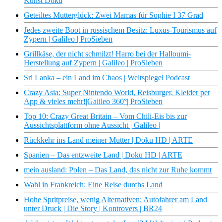
Kunst Doku
Geteiltes Mutterglück: Zwei Mamas für Sophie I 37 Grad
Jedes zweite Boot in russischem Besitz: Luxus-Tourismus auf
Zypern | Galileo | ProSieben
Grillkäse, der nicht schmilzt! Harro bei der Halloumi-
Herstellung auf Zypern | Galileo | ProSieben
Sri Lanka – ein Land im Chaos | Weltspiegel Podcast
Crazy Asia: Super Nintendo World, Reisburger, Kleider per
App & vieles mehr!|Galileo 360°| ProSieben
Top 10: Crazy Great Britain – Vom Chili-Eis bis zur
Aussichtsplattform ohne Aussicht | Galileo |
Rückkehr ins Land meiner Mutter | Doku HD | ARTE
Spanien – Das entzweite Land | Doku HD | ARTE
mein ausland: Polen – Das Land, das nicht zur Ruhe kommt
Wahl in Frankreich: Eine Reise durchs Land
Hohe Spritpreise, wenig Alternativen: Autofahrer am Land
unter Druck | Die Story | Kontrovers | BR24