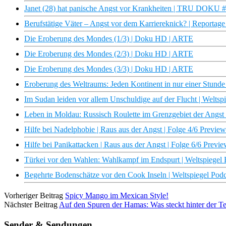
Janet (28) hat panische Angst vor Krankheiten | TRU DOKU #
Berufstätige Väter – Angst vor dem Karriereknick? | Reportage 
Die Eroberung des Mondes (1/3) | Doku HD | ARTE
Die Eroberung des Mondes (2/3) | Doku HD | ARTE
Die Eroberung des Mondes (3/3) | Doku HD | ARTE
Eroberung des Weltraums: Jeden Kontinent in nur einer Stunde 
Im Sudan leiden vor allem Unschuldige auf der Flucht | Weltsp
Leben in Moldau: Russisch Roulette im Grenzgebiet der Angst 
Hilfe bei Nadelphobie | Raus aus der Angst | Folge 4/6 Previe
Hilfe bei Panikattacken | Raus aus der Angst | Folge 6/6 Previ
Türkei vor den Wahlen: Wahlkampf im Endspurt | Weltspiegel 
Begehrte Bodenschätze vor den Cook Inseln | Weltspiegel Podc
Vorheriger Beitrag
Spicy Mango im Mexican Style!
Nächster Beitrag
Auf den Spuren der Hamas: Was steckt hinter der Ter
Sender & Sendungen