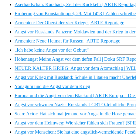
Aserbaidschan: Karabach, Zeit der Rückkehr | ARTE Reportag
Eroberung von Konstantinopel, 29. Mai 1453 | Zahlen schrei
Armenien: Der Oberst der vier Kriege | ARTE Reportage
Angst vor Russlands Panzern: Moldawien und der Krieg in d
Armenien: Neue Heimat für Russen | ARTE Reportage
„Ich habe keine Angst vor der Geburt“
Höhenangst Meine Angst vor dem tiefen Fall | Doku SRF Rep
NEUER KALTER KRIEG: Angst vor dem Atomschlag | WEL
Angst vor Krieg mit Russland: Schule in Litauen macht Überle
Yonaguni und die Angst vor dem Krieg
Europa und die Angst vor dem Blackout | ARTE Europa – Di
Angst vor schwulen Nazis: Russlands LGBTQ-feindliche Pro
Scare Actor: Hat sich mal jemand vor Angst in die Hose gemac
Angst vor dem Heimweg: Wie sicher fühlen sich Frauen? (S
Angst vor Menschen: Sie hat eine ängstlich-vermeidende Persönl