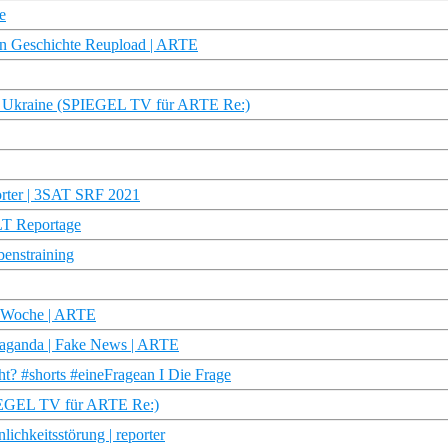
e
ben Geschichte Reupload | ARTE
er Ukraine (SPIEGEL TV für ARTE Re:)
orter | 3SAT SRF 2021
T Reportage
benstraining
e Woche | ARTE
paganda | Fake News | ARTE
ht? #shorts #eineFragean I Die Frage
PIEGEL TV für ARTE Re:)
ichkeitsstörung | reporter