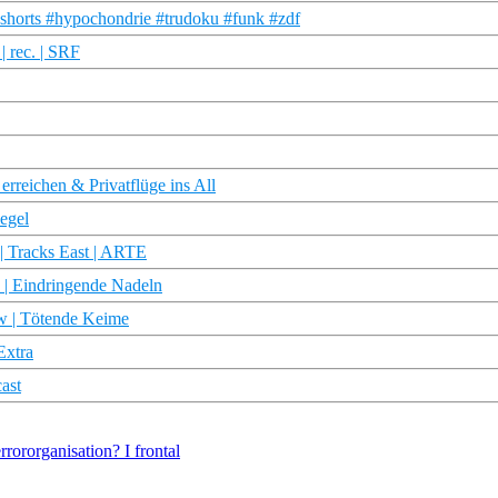
shorts #hypochondrie #trudoku #funk #zdf
| rec. | SRF
erreichen & Privatflüge ins All
iegel
| Tracks East | ARTE
w | Eindringende Nadeln
ew | Tötende Keime
Extra
ast
rororganisation? I frontal