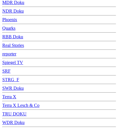
MDR Doku
NDR Doku
Phoenix
Quarks
RBB Doku
Real Stories
reporter
Spiegel TV
SRF
STRG_F
SWR Doku
Terra X
Terra X Lesch & Co
TRU DOKU
WDR Doku