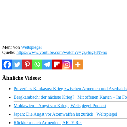
Mehr von
Weltspiegel
Quelle:
https://www.youtube.com/watch?v=gzj4ugHN9no
Ähnliche Videos:
Pulverfass Kaukasus: Krieg zwischen Armenien und Aserbaid
Bergkarabach: der nächste Krieg? | Mit offenen Karten – Im 
Moldawien – Angst vor Krieg | Weltspiegel Podcast
Japan: Die Angst vor Atomwaffen ist zurück | Weltspiegel
Rückkehr nach Armenien | ARTE Re: