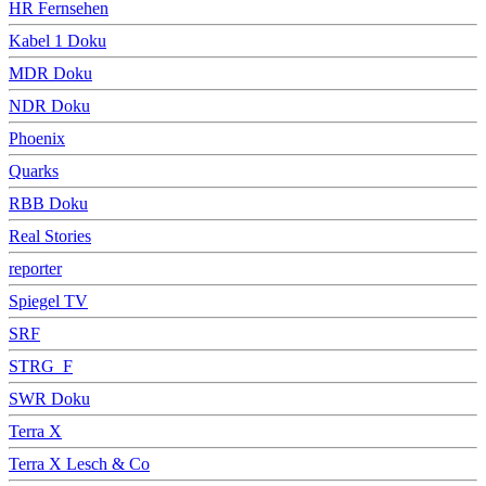
HR Fernsehen
Kabel 1 Doku
MDR Doku
NDR Doku
Phoenix
Quarks
RBB Doku
Real Stories
reporter
Spiegel TV
SRF
STRG_F
SWR Doku
Terra X
Terra X Lesch & Co