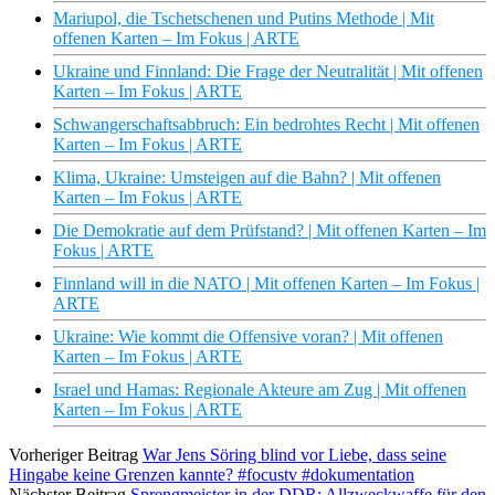
Mariupol, die Tschetschenen und Putins Methode | Mit
offenen Karten – Im Fokus | ARTE
Ukraine und Finnland: Die Frage der Neutralität | Mit offenen
Karten – Im Fokus | ARTE
Schwangerschaftsabbruch: Ein bedrohtes Recht | Mit offenen
Karten – Im Fokus | ARTE
Klima, Ukraine: Umsteigen auf die Bahn? | Mit offenen
Karten – Im Fokus | ARTE
Die Demokratie auf dem Prüfstand? | Mit offenen Karten – Im
Fokus | ARTE
Finnland will in die NATO | Mit offenen Karten – Im Fokus |
ARTE
Ukraine: Wie kommt die Offensive voran? | Mit offenen
Karten – Im Fokus | ARTE
Israel und Hamas: Regionale Akteure am Zug | Mit offenen
Karten – Im Fokus | ARTE
Vorheriger Beitrag
War Jens Söring blind vor Liebe, dass seine
Hingabe keine Grenzen kannte? #focustv #dokumentation
Nächster Beitrag
Sprengmeister in der DDR: Allzweckwaffe für den