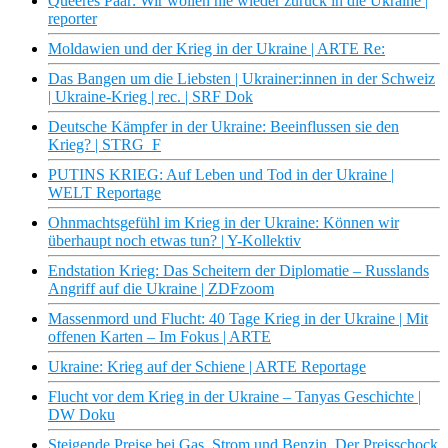
Queeres Paar: Wir wollen nie wieder zurück in die Ukraine |
reporter
Moldawien und der Krieg in der Ukraine | ARTE Re:
Das Bangen um die Liebsten | Ukrainer:innen in der Schweiz
| Ukraine-Krieg | rec. | SRF Dok
Deutsche Kämpfer in der Ukraine: Beeinflussen sie den
Krieg? | STRG_F
PUTINS KRIEG: Auf Leben und Tod in der Ukraine |
WELT Reportage
Ohnmachtsgefühl im Krieg in der Ukraine: Können wir
überhaupt noch etwas tun? | Y-Kollektiv
Endstation Krieg: Das Scheitern der Diplomatie – Russlands
Angriff auf die Ukraine | ZDFzoom
Massenmord und Flucht: 40 Tage Krieg in der Ukraine | Mit
offenen Karten – Im Fokus | ARTE
Ukraine: Krieg auf der Schiene | ARTE Reportage
Flucht vor dem Krieg in der Ukraine – Tanyas Geschichte |
DW Doku
Steigende Preise bei Gas, Strom und Benzin. Der Preisschock