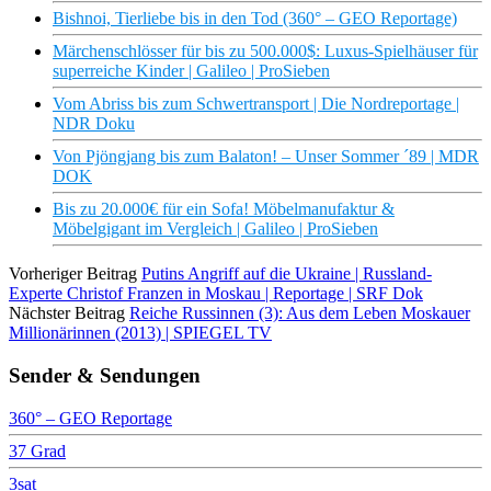
Bishnoi, Tierliebe bis in den Tod (360° – GEO Reportage)
Märchenschlösser für bis zu 500.000$: Luxus-Spielhäuser für
superreiche Kinder | Galileo | ProSieben
Vom Abriss bis zum Schwertransport | Die Nordreportage |
NDR Doku
Von Pjöngjang bis zum Balaton! – Unser Sommer ´89 | MDR
DOK
Bis zu 20.000€ für ein Sofa! Möbelmanufaktur &
Möbelgigant im Vergleich | Galileo | ProSieben
Vorheriger Beitrag
Putins Angriff auf die Ukraine | Russland-
Experte Christof Franzen in Moskau | Reportage | SRF Dok
Nächster Beitrag
Reiche Russinnen (3): Aus dem Leben Moskauer
Millionärinnen (2013) | SPIEGEL TV
Sender & Sendungen
360° – GEO Reportage
37 Grad
3sat