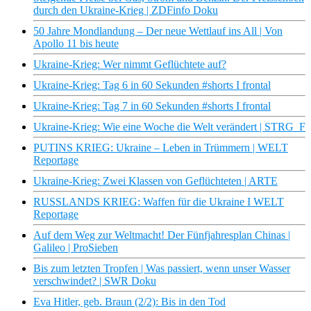
durch den Ukraine-Krieg | ZDFinfo Doku
50 Jahre Mondlandung – Der neue Wettlauf ins All | Von
Apollo 11 bis heute
Ukraine-Krieg: Wer nimmt Geflüchtete auf?
Ukraine-Krieg: Tag 6 in 60 Sekunden #shorts I frontal
Ukraine-Krieg: Tag 7 in 60 Sekunden #shorts I frontal
Ukraine-Krieg: Wie eine Woche die Welt verändert | STRG_F
PUTINS KRIEG: Ukraine – Leben in Trümmern | WELT
Reportage
Ukraine-Krieg: Zwei Klassen von Geflüchteten | ARTE
RUSSLANDS KRIEG: Waffen für die Ukraine I WELT
Reportage
Auf dem Weg zur Weltmacht! Der Fünfjahresplan Chinas |
Galileo | ProSieben
Bis zum letzten Tropfen | Was passiert, wenn unser Wasser
verschwindet? | SWR Doku
Eva Hitler, geb. Braun (2/2): Bis in den Tod