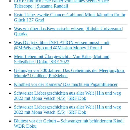
LIVE: Endlich erste Bilder vom James Webb Space
Telescope! | Suzanna Randall
Erste Liebe, zweite Chance: Gabi und Mirek kämpfen für ihr
Glück I 37 Grad
Was wir über das Bewusstsein wissen | Ralphs Universum |
Quarks
Was DU jetzt über INFLATION wissen musst – mit
@MrWissen2go und @Mission Money I frontal
Mein Leben mit Übergewicht – Von Kilos, Mut und
Selbstliebe | Doku | SRF 2022
Gefangen vor 300 Jahren: Das Geheimnis der Meerjungfrau-
Mumie? | Galileo | ProSieben
Kindheit vor der Kamera? Das macht ein Papainfluencer
Schweizer Liebesgeschichten aus aller Welt | Hin und weg
2022 mit Mona Vetsch (4/5) | SRF Dok
Schweizer Liebesgeschichten aus aller Welt | Hin und weg
2022 mit Mona Vetsch (5/5) | SRF Dok
Bluttest vor der Geburt – Schwanger mit behindertem Kind |
WDR Doku