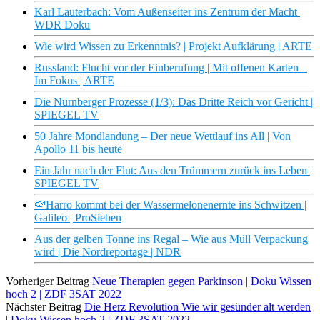
Karl Lauterbach: Vom Außenseiter ins Zentrum der Macht |
WDR Doku
Wie wird Wissen zu Erkenntnis? | Projekt Aufklärung | ARTE
Russland: Flucht vor der Einberufung | Mit offenen Karten –
Im Fokus | ARTE
Die Nürnberger Prozesse (1/3): Das Dritte Reich vor Gericht |
SPIEGEL TV
50 Jahre Mondlandung – Der neue Wettlauf ins All | Von
Apollo 11 bis heute
Ein Jahr nach der Flut: Aus den Trümmern zurück ins Leben |
SPIEGEL TV
🍉Harro kommt bei der Wassermelonenernte ins Schwitzen |
Galileo | ProSieben
Aus der gelben Tonne ins Regal – Wie aus Müll Verpackung
wird | Die Nordreportage | NDR
Vorheriger Beitrag
Neue Therapien gegen Parkinson | Doku Wissen
hoch 2 | ZDF 3SAT 2022
Nächster Beitrag
Die Herz Revolution Wie wir gesünder alt werden
| Doku Wissen hoch 2 | ZDF 3SAT 2022