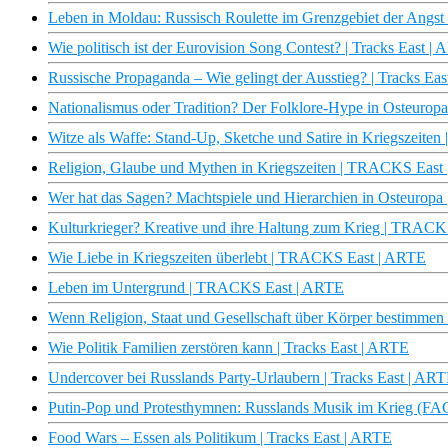
Leben in Moldau: Russisch Roulette im Grenzgebiet der Angst 
Wie politisch ist der Eurovision Song Contest? | Tracks East |
Russische Propaganda – Wie gelingt der Ausstieg? | Tracks Ea
Nationalismus oder Tradition? Der Folklore-Hype in Osteuropa
Witze als Waffe: Stand-Up, Sketche und Satire in Kriegszeit
Religion, Glaube und Mythen in Kriegszeiten | TRACKS East
Wer hat das Sagen? Machtspiele und Hierarchien in Osteuro
Kulturkrieger? Kreative und ihre Haltung zum Krieg | TRAC
Wie Liebe in Kriegszeiten überlebt | TRACKS East | ARTE
Leben im Untergrund | TRACKS East | ARTE
Wenn Religion, Staat und Gesellschaft über Körper bestimmen 
Wie Politik Familien zerstören kann | Tracks East | ARTE
Undercover bei Russlands Party-Urlaubern | Tracks East | AR
Putin-Pop und Protesthymnen: Russlands Musik im Krieg (FAC
Food Wars – Essen als Politikum | Tracks East | ARTE