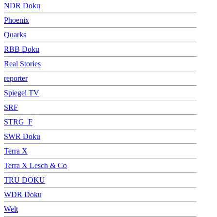
NDR Doku
Phoenix
Quarks
RBB Doku
Real Stories
reporter
Spiegel TV
SRF
STRG_F
SWR Doku
Terra X
Terra X Lesch & Co
TRU DOKU
WDR Doku
Welt