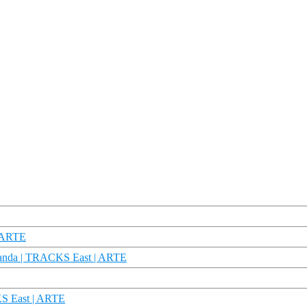
| ARTE
aganda | TRACKS East | ARTE
KS East | ARTE