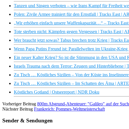
Tanzen und Singen verboten – wie Irans Kampf für Freiheit wei
Polen: Zivile Armee trainiert für den Ernstfall | Tracks East | 
„Wir erhöhen einfach unsere Waffenkapazität…“ – Tracks East
Tote sterben nicht: Kämpfen gegen Vergessen | Tracks East | 
Wer braucht jetzt sowas? Tabus brechen trotz Krieg | Tracks E
Wenn Papa Putins Freund ist: Parallelwelten im Ukraine-Krieg 
Ein neuer Kalter Krieg? So ist die Stimmung in den USA und 
Israels Trauma nach dem Terror: Zeugen und Hinterbliebene | 
Zu Tisch … Köstliches Sizilien – Von der Küste ins Inselinner
Zu Tisch … Köstliches Sizilien – Im Schatten des Ätna | ARTE
Köstliches Gotland | Ostseereport | NDR Doku
Vorheriger Beitrag
800m Abgrund-Abenteuer: "Galileo" auf der Suche
Nächster Beitrag
Frankreich: Pommes-Weltmeisterschaft
Sender & Sendungen