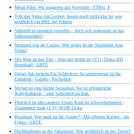
Metal-Film: Wir reagieren auf Vorwürfe | STRG_F
Teilt das Video mit Leuten, denen noch nicht klar ist, wie
gefährlich ein BBL ist! #shorts
Süßstoff ist ziemlich verrufen – doch wie ungesund ist das
Süßungsmittel?
Shoppen wie im Casino: Wie seriös ist die Shopping-App
Temu?
Der Weg ist das Ziel – Was uns heilig ist (3/5) | Doku HD
Reupload | ARTE
Dieser Job ist kein Eis-Schlecken: So anstrengend ist die
Eisfabrik | Galileo | ProSieben
Shylan ist eine kleine Sensation. Sie ist erfolgreiche
Bodybuilderin – eine Seltenheit im Irak.
Plötzlich ist alles anders: Unser Kind ist schwerbehindert |
Zusammen stark (1/3) | WDR Doku
Russland: Wie stark ist die Armee? | Mit offenen Karten – Im
Fokus | ARTE
Dschihadisten in der Sahelzone: Wie gefährlich ist der Terror?