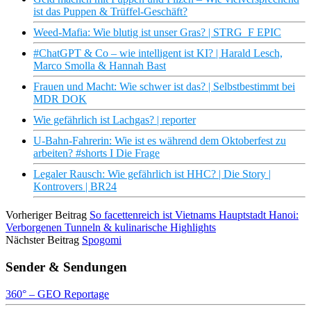
ist das Puppen & Trüffel-Geschäft?
Weed-Mafia: Wie blutig ist unser Gras? | STRG_F EPIC
#ChatGPT & Co – wie intelligent ist KI? | Harald Lesch,
Marco Smolla & Hannah Bast
Frauen und Macht: Wie schwer ist das? | Selbstbestimmt bei
MDR DOK
Wie gefährlich ist Lachgas? | reporter
U-Bahn-Fahrerin: Wie ist es während dem Oktoberfest zu
arbeiten? #shorts I Die Frage
Legaler Rausch: Wie gefährlich ist HHC? | Die Story |
Kontrovers | BR24
Vorheriger Beitrag
So facettenreich ist Vietnams Hauptstadt Hanoi:
Verborgenen Tunneln & kulinarische Highlights
Nächster Beitrag
Spogomi
Sender & Sendungen
360° – GEO Reportage