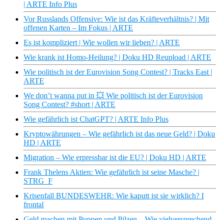
| ARTE Info Plus
Vor Russlands Offensive: Wie ist das Kräfteverhältnis? | Mit
offenen Karten – Im Fokus | ARTE
Es ist kompliziert | Wie wollen wir lieben? | ARTE
Wie krank ist Homo-Heilung? | Doku HD Reupload | ARTE
Wie politisch ist der Eurovision Song Contest? | Tracks East |
ARTE
We don’t wanna put in 💥 Wie politisch ist der Eurovision
Song Contest? #short | ARTE
Wie gefährlich ist ChatGPT? | ARTE Info Plus
Kryptowährungen – Wie gefährlich ist das neue Geld? | Doku
HD | ARTE
Migration – Wie erpressbar ist die EU? | Doku HD | ARTE
Frank Thelens Aktien: Wie gefährlich ist seine Masche? |
STRG_F
Krisenfall BUNDESWEHR: Wie kaputt ist sie wirklich? I
frontal
Geld machen mit Puppen und Pilzen – Wie vielversprechend