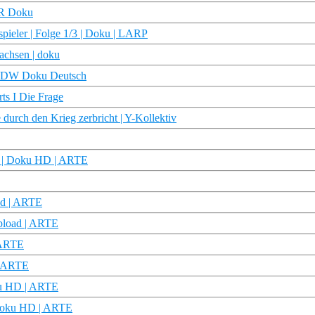
DR Doku
spieler | Folge 1/3 | Doku | LARP
achsen | doku
n | DW Doku Deutsch
ts I Die Frage
durch den Krieg zerbricht | Y-Kollektiv
n? | Doku HD | ARTE
ad | ARTE
pload | ARTE
 ARTE
| ARTE
ku HD | ARTE
 Doku HD | ARTE