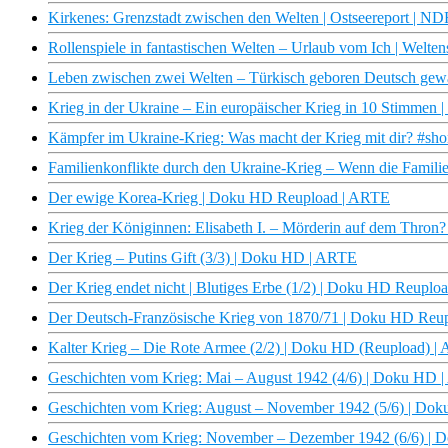
Kirkenes: Grenzstadt zwischen den Welten | Ostseereport | N
Rollenspiele in fantastischen Welten – Urlaub vom Ich | Welten
Leben zwischen zwei Welten – Türkisch geboren Deutsch gew
Krieg in der Ukraine – Ein europäischer Krieg in 10 Stimme
Kämpfer im Ukraine-Krieg: Was macht der Krieg mit dir? #shor
Familienkonflikte durch den Ukraine-Krieg – Wenn die Familie 
Der ewige Korea-Krieg | Doku HD Reupload | ARTE
Krieg der Königinnen: Elisabeth I. – Mörderin auf dem Thro
Der Krieg – Putins Gift (3/3) | Doku HD | ARTE
Der Krieg endet nicht | Blutiges Erbe (1/2) | Doku HD Reuplo
Der Deutsch-Französische Krieg von 1870/71 | Doku HD Reu
Kalter Krieg – Die Rote Armee (2/2) | Doku HD (Reupload) |
Geschichten vom Krieg: Mai – August 1942 (4/6) | Doku HD 
Geschichten vom Krieg: August – November 1942 (5/6) | Do
Geschichten vom Krieg: November – Dezember 1942 (6/6) |