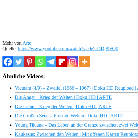
Mehr von
Arte
Quelle:
https://www.youtube.com/watch?v=0e5rDDg9FQ0
Ähnliche Videos:
Vietnam (4/9) – Zweifel (1966 – 1967) | Doku HD Reupload 
Die Angst – Krieg der Welten | Doku HD | ARTE
Die Liebe – Krieg der Welten | Doku HD | ARTE
Die Großen Seen – Frostige Welten | Doku HD | ARTE
Young Tijuana – Das Leben an der Grenze zwischen zwei Welte
Kaukasus: Zwischen den Welten | Mit offenen Karten Reuplo