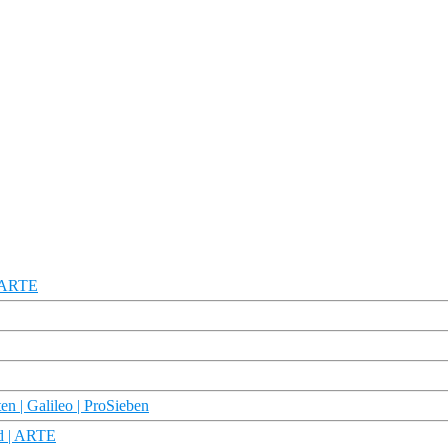
| ARTE
n | Galileo | ProSieben
ad | ARTE