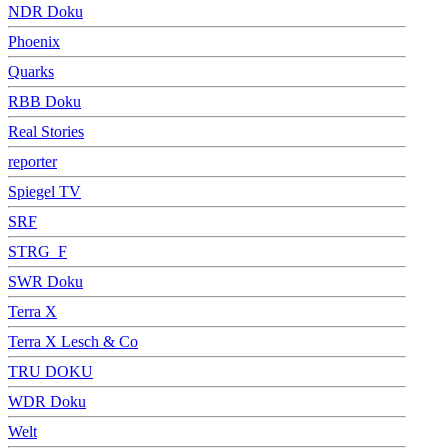
NDR Doku
Phoenix
Quarks
RBB Doku
Real Stories
reporter
Spiegel TV
SRF
STRG_F
SWR Doku
Terra X
Terra X Lesch & Co
TRU DOKU
WDR Doku
Welt