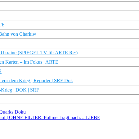
RTE
Bahn von Charkiw
er Ukraine (SPIEGEL TV für ARTE Re:)
enen Karten – Im Fokus | ARTE
E
z vor dem Krieg | Reporter | SRF Dok
ne-Krieg | DOK | SRF
| Quarks Doku
iedhof | OHNE FILTER: Pollmer fragt nach… LIEBE