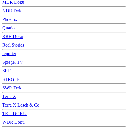
MDR Doku
NDR Doku
Phoenix
Quarks
RBB Doku
Real Stories
reporter
Spiegel TV
SRF
STRG_F
SWR Doku
Terra X
Terra X Lesch & Co
TRU DOKU
WDR Doku