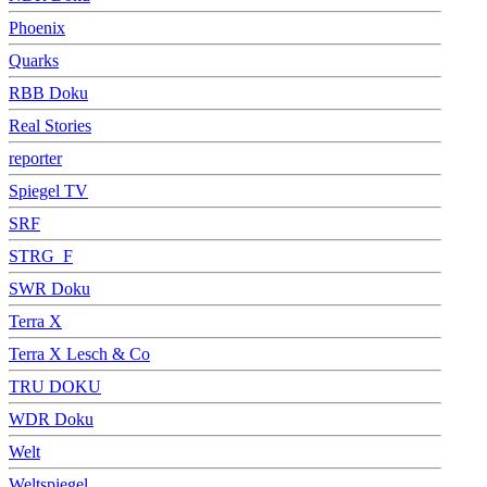
Phoenix
Quarks
RBB Doku
Real Stories
reporter
Spiegel TV
SRF
STRG_F
SWR Doku
Terra X
Terra X Lesch & Co
TRU DOKU
WDR Doku
Welt
Weltspiegel