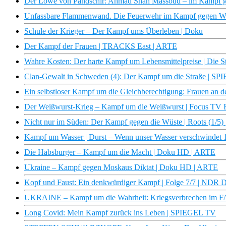
Der Löwe von Pandschir: Ahmad Shah Massoud – im Kampf ge
Unfassbare Flammenwand. Die Feuerwehr im Kampf gegen 
Schule der Krieger – Der Kampf ums Überleben | Doku
Der Kampf der Frauen | TRACKS East | ARTE
Wahre Kosten: Der harte Kampf um Lebensmittelpreise | Die S
Clan-Gewalt in Schweden (4): Der Kampf um die Straße | S
Ein selbstloser Kampf um die Gleichberechtigung: Frauen an d
Der Weißwurst-Krieg – Kampf um die Weißwurst | Focus TV 
Nicht nur im Süden: Der Kampf gegen die Wüste | Roots (1/5)
Kampf um Wasser | Durst – Wenn unser Wasser verschwindet
Die Habsburger – Kampf um die Macht | Doku HD | ARTE
Ukraine – Kampf gegen Moskaus Diktat | Doku HD | ARTE
Kopf und Faust: Ein denkwürdiger Kampf | Folge 7/7 | NDR 
UKRAINE – Kampf um die Wahrheit: Kriegsverbrechen im
Long Covid: Mein Kampf zurück ins Leben | SPIEGEL TV