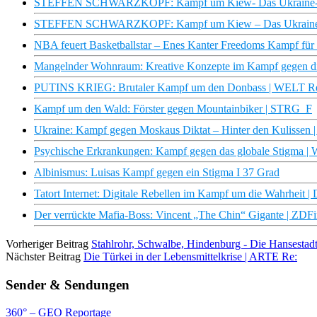
STEFFEN SCHWARZKOPF: Kampf um Kiew- Das Ukraine-Kri
STEFFEN SCHWARZKOPF: Kampf um Kiew – Das Ukraine-Kri
NBA feuert Basketballstar – Enes Kanter Freedoms Kampf für
Mangelnder Wohnraum: Kreative Konzepte im Kampf gegen die
PUTINS KRIEG: Brutaler Kampf um den Donbass | WELT Re
Kampf um den Wald: Förster gegen Mountainbiker | STRG_F
Ukraine: Kampf gegen Moskaus Diktat – Hinter den Kulissen 
Psychische Erkrankungen: Kampf gegen das globale Stigma | W
Albinismus: Luisas Kampf gegen ein Stigma I 37 Grad
Tatort Internet: Digitale Rebellen im Kampf um die Wahrheit | 
Der verrückte Mafia-Boss: Vincent „The Chin“ Gigante | ZDF
Vorheriger Beitrag
Stahlrohr, Schwalbe, Hindenburg - Die Hansest
Nächster Beitrag
Die Türkei in der Lebensmittelkrise | ARTE Re:
Sender & Sendungen
360° – GEO Reportage