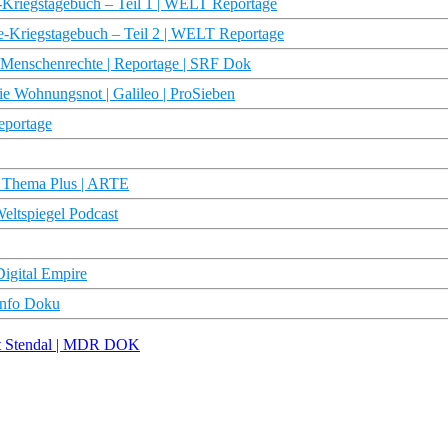
egstagebuch – Teil 1 | WELT Reportage
egstagebuch – Teil 2 | WELT Reportage
 Menschenrechte | Reportage | SRF Dok
 Wohnungsnot | Galileo | ProSieben
portage
| Thema Plus | ARTE
eltspiegel Podcast
Digital Empire
info Doku
adt Stendal | MDR DOK