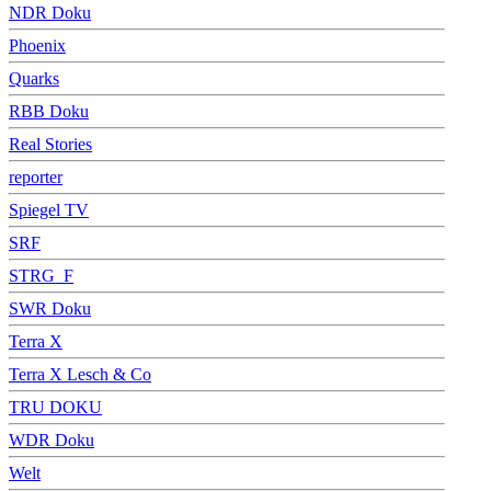
NDR Doku
Phoenix
Quarks
RBB Doku
Real Stories
reporter
Spiegel TV
SRF
STRG_F
SWR Doku
Terra X
Terra X Lesch & Co
TRU DOKU
WDR Doku
Welt