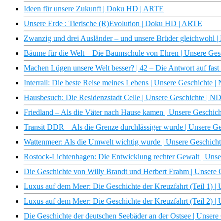
Ideen für unsere Zukunft | Doku HD | ARTE
Unsere Erde : Tierische (R)Evolution | Doku HD | ARTE
Zwanzig und drei Ausländer – und unsere Brüder gleichwohl
Bäume für die Welt – Die Baumschule von Ehren | Unsere Ge
Machen Lügen unsere Welt besser? | 42 – Die Antwort auf fast
Interrail: Die beste Reise meines Lebens | Unsere Geschichte
Hausbesuch: Die Residenzstadt Celle | Unsere Geschichte | 
Friedland – Als die Väter nach Hause kamen | Unsere Geschi
Transit DDR – Als die Grenze durchlässiger wurde | Unsere 
Wattenmeer: Als die Umwelt wichtig wurde | Unsere Geschic
Rostock-Lichtenhagen: Die Entwicklung rechter Gewalt | Uns
Die Geschichte von Willy Brandt und Herbert Frahm | Unsere
Luxus auf dem Meer: Die Geschichte der Kreuzfahrt (Teil 1) 
Luxus auf dem Meer: Die Geschichte der Kreuzfahrt (Teil 2) 
Die Geschichte der deutschen Seebäder an der Ostsee | Unser