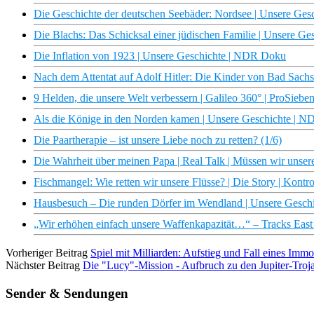
Die Geschichte der deutschen Seebäder: Nordsee | Unsere Ge
Die Blachs: Das Schicksal einer jüdischen Familie | Unsere G
Die Inflation von 1923 | Unsere Geschichte | NDR Doku
Nach dem Attentat auf Adolf Hitler: Die Kinder von Bad Sach
9 Helden, die unsere Welt verbessern | Galileo 360° | ProSiebe
Als die Könige in den Norden kamen | Unsere Geschichte | N
Die Paartherapie – ist unsere Liebe noch zu retten? (1/6)
Die Wahrheit über meinen Papa | Real Talk | Müssen wir unsere
Fischmangel: Wie retten wir unsere Flüsse? | Die Story | Kontr
Hausbesuch – Die runden Dörfer im Wendland | Unsere Gesch
„Wir erhöhen einfach unsere Waffenkapazität…“ – Tracks East
Vorheriger Beitrag
Spiel mit Milliarden: Aufstieg und Fall eines Im
Nächster Beitrag
Die "Lucy"-Mission - Aufbruch zu den Jupiter-Tro
Sender & Sendungen