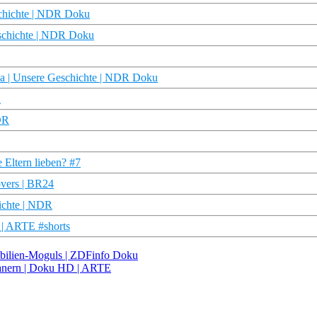
schichte | NDR Doku
eschichte | NDR Doku
sa | Unsere Geschichte | NDR Doku
n
DR
 Eltern lieben? #7
overs | BR24
ichte | NDR
 | ARTE #shorts
mobilien-Moguls | ZDFinfo Doku
janern | Doku HD | ARTE