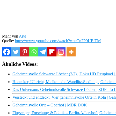
Mehr von
Arte
Quelle:
https://www.youtube.com/watch?v=uCn2P9UEtTM
Ähnliche Videos:
Geheimnisvolle Schwarze Löcher (2/2) | Doku HD Reupload 
Honecker, Ulbricht, Mielke – die Wandlitz-Siedlung | Geheimn
Das Universum: Geheimnisvolle Schwarze Löcher | ZDFinfo 
Versteckt und entdeckt: Vier geheimnisvolle Orte in Köln | Gali
Geheimnisvolle Orte – Oberhof | MDR DOK
Flugzeuge, Forschung & Politik – Berlin-Adlershof | Geheimni