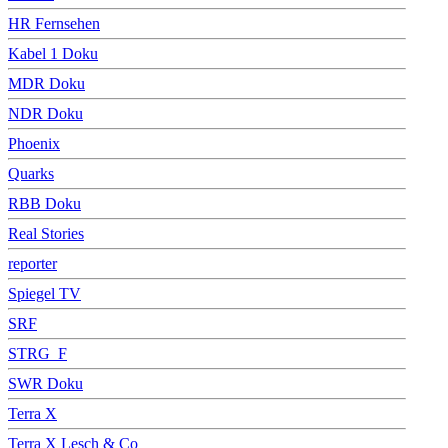
HR Fernsehen
Kabel 1 Doku
MDR Doku
NDR Doku
Phoenix
Quarks
RBB Doku
Real Stories
reporter
Spiegel TV
SRF
STRG_F
SWR Doku
Terra X
Terra X Lesch & Co