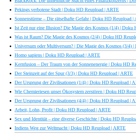
BlackRock: Die unheimliche Macht eines Finanzkonzerns | 
Pekings verbotene Stadt | Doku HD Reupload | ARTE
Sonnenstürme – Die rätselhafte Gefahr | Doku HD Reupload 
Ist Zeit nur eine Illusion? Die Magie des Kosmos (1/4) | Do
Was ist Raum? Die Magie des Kosmos (2/4) | Doku HD Reup
Universum oder Multiversum? | Die Magie des Kosmos (3/4)
Homo sapiens | Doku HD Reupload | ARTE
Kernfusion – Der Traum von der Sonnenenergie | Doku HD R
Der Steinzeit auf der Spur (3/3) | Doku HD Reupload | ARTE
Der Ursprung der Zivilisationen (1/4) | Doku HD Reupload |
Wie Chemieriesen unser Ökosystem zerstören | Doku HD Reu
Der Ursprung der Zivilisationen (4/4) | Doku HD Reupload |
Arbeit, Lohn, Profit | Doku HD Reupload | ARTE
Sex und Identität – eine diverse Geschichte | Doku HD Reupl
Indiens Weg zur Weltmacht | Doku HD Reupload | ARTE