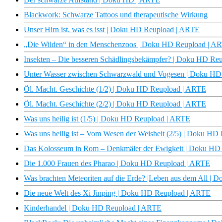
Blackwork: Schwarze Tattoos und therapeutische Wirkung
Unser Hirn ist, was es isst | Doku HD Reupload | ARTE
„Die Wilden“ in den Menschenzoos | Doku HD Reupload | A
Insekten – Die besseren Schädlingsbekämpfer? | Doku HD Re
Unter Wasser zwischen Schwarzwald und Vogesen | Doku HD
Öl. Macht. Geschichte (1/2) | Doku HD Reupload | ARTE
Öl. Macht. Geschichte (2/2) | Doku HD Reupload | ARTE
Was uns heilig ist (1/5) | Doku HD Reupload | ARTE
Was uns heilig ist – Vom Wesen der Weisheit (2/5) | Doku H
Das Kolosseum in Rom – Denkmäler der Ewigkeit | Doku HD
Die 1.000 Frauen des Pharao | Doku HD Reupload | ARTE
Was brachten Meteoriten auf die Erde? |Leben aus dem All |
Die neue Welt des Xi Jinping | Doku HD Reupload | ARTE
Kinderhandel | Doku HD Reupload | ARTE